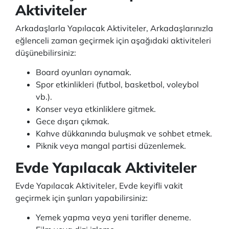
Aktiviteler
Arkadaşlarla Yapılacak Aktiviteler, Arkadaşlarınızla
eğlenceli zaman geçirmek için aşağıdaki aktiviteleri
düşünebilirsiniz:
Board oyunları oynamak.
Spor etkinlikleri (futbol, basketbol, voleybol
vb.).
Konser veya etkinliklere gitmek.
Gece dışarı çıkmak.
Kahve dükkanında buluşmak ve sohbet etmek.
Piknik veya mangal partisi düzenlemek.
Evde Yapılacak Aktiviteler
Evde Yapılacak Aktiviteler, Evde keyifli vakit
geçirmek için şunları yapabilirsiniz:
Yemek yapma veya yeni tarifler deneme.