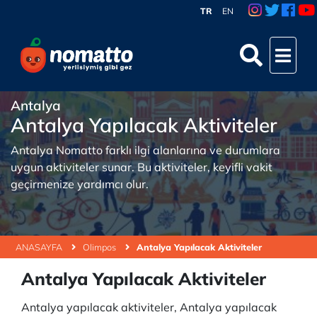
TR
EN
Antalya
Antalya Yapılacak Aktiviteler
Antalya Nomatto farklı ilgi alanlarına ve durumlara
uygun aktiviteler sunar. Bu aktiviteler, keyifli vakit
geçirmenize yardımcı olur.
ANASAYFA
Olimpos
Antalya Yapılacak Aktiviteler
Antalya Yapılacak Aktiviteler
Antalya yapılacak aktiviteler, Antalya yapılacak