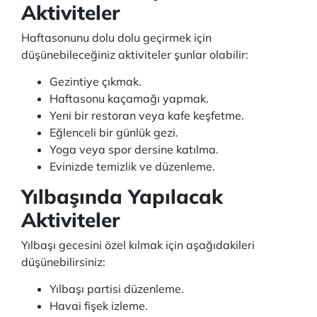
Aktiviteler
Haftasonunu dolu dolu geçirmek için
düşünebileceğiniz aktiviteler şunlar olabilir:
Gezintiye çıkmak.
Haftasonu kaçamağı yapmak.
Yeni bir restoran veya kafe keşfetme.
Eğlenceli bir günlük gezi.
Yoga veya spor dersine katılma.
Evinizde temizlik ve düzenleme.
Yılbaşında Yapılacak
Aktiviteler
Yılbaşı gecesini özel kılmak için aşağıdakileri
düşünebilirsiniz:
Yılbaşı partisi düzenleme.
Havai fişek izleme.