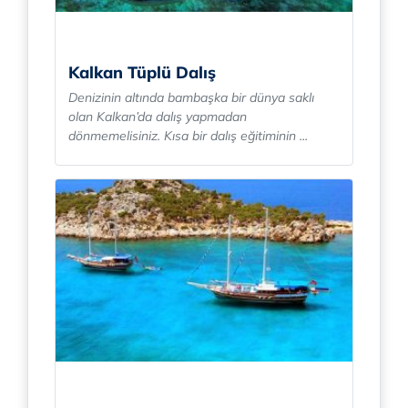
Kalkan Tüplü Dalış
Denizinin altında bambaşka bir dünya saklı
olan Kalkan’da dalış yapmadan
dönmemelisiniz. Kısa bir dalış eğitiminin ...