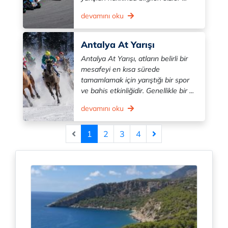
devamını oku
Antalya At Yarışı
Antalya At Yarışı, atların belirli bir
mesafeyi en kısa sürede
tamamlamak için yarıştığı bir spor
ve bahis etkinliğidir. Genellikle bir ...
devamını oku
1
2
3
4