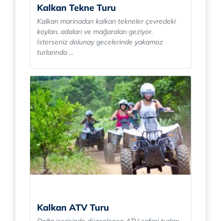
Kalkan Tekne Turu
Kalkan marinadan kalkan tekneler çevredeki
koyları, adaları ve mağaraları geziyor.
İsterseniz dolunay gecelerinde yakamoz
turlarında ...
Kalkan ATV Turu