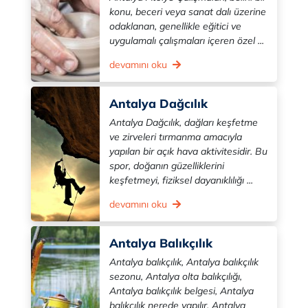
konu, beceri veya sanat dalı üzerine
odaklanan, genellikle eğitici ve
uygulamalı çalışmaları içeren özel ...
devamını oku
Antalya Dağcılık
Antalya Dağcılık, dağları keşfetme
ve zirveleri tırmanma amacıyla
yapılan bir açık hava aktivitesidir. Bu
spor, doğanın güzelliklerini
keşfetmeyi, fiziksel dayanıklılığı ...
devamını oku
Antalya Balıkçılık
Antalya balıkçılık, Antalya balıkçılık
sezonu, Antalya olta balıkçılığı,
Antalya balıkçılık belgesi, Antalya
balıkçılık nerede yapılır, Antalya