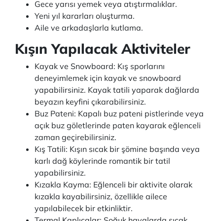
Gece yarısı yemek veya atıştırmalıklar.
Yeni yıl kararları oluşturma.
Aile ve arkadaşlarla kutlama.
Kışın Yapılacak Aktiviteler
Kayak ve Snowboard: Kış sporlarını
deneyimlemek için kayak ve snowboard
yapabilirsiniz. Kayak tatili yaparak dağlarda
beyazın keyfini çıkarabilirsiniz.
Buz Pateni: Kapalı buz pateni pistlerinde veya
açık buz göletlerinde paten kayarak eğlenceli
zaman geçirebilirsiniz.
Kış Tatili: Kışın sıcak bir şömine başında veya
karlı dağ köylerinde romantik bir tatil
yapabilirsiniz.
Kızakla Kayma: Eğlenceli bir aktivite olarak
kızakla kayabilirsiniz, özellikle ailece
yapılabilecek bir etkinliktir.
Termal Kaplıcalar: Soğuk havalarda sıcak