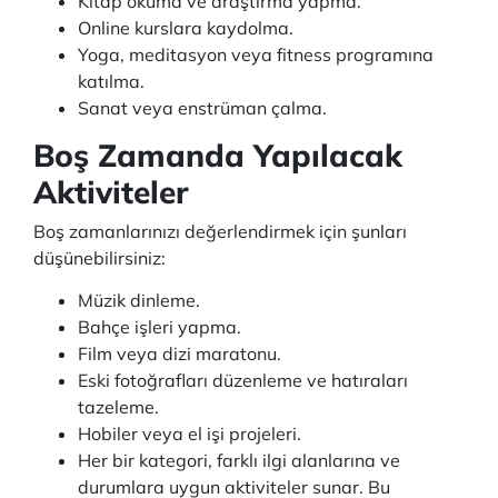
Kitap okuma ve araştırma yapma.
Online kurslara kaydolma.
Yoga, meditasyon veya fitness programına
katılma.
Sanat veya enstrüman çalma.
Boş Zamanda Yapılacak
Aktiviteler
Boş zamanlarınızı değerlendirmek için şunları
düşünebilirsiniz:
Müzik dinleme.
Bahçe işleri yapma.
Film veya dizi maratonu.
Eski fotoğrafları düzenleme ve hatıraları
tazeleme.
Hobiler veya el işi projeleri.
Her bir kategori, farklı ilgi alanlarına ve
durumlara uygun aktiviteler sunar. Bu