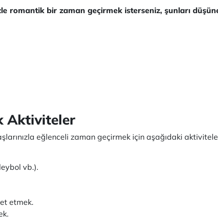
izle romantik bir zaman geçirmek isterseniz, şunları düşüneb
 Aktiviteler
larınızla eğlenceli zaman geçirmek için aşağıdaki aktiviteler
leybol vb.).
et etmek.
ek.