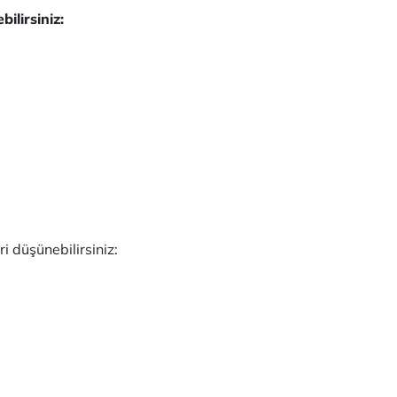
ilirsiniz:
i düşünebilirsiniz: