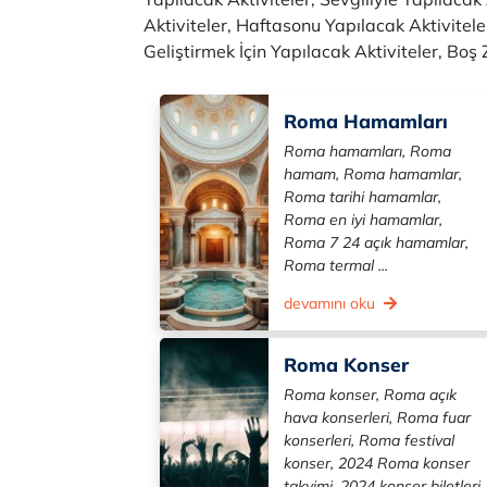
Aktiviteler, Haftasonu Yapılacak Aktiviteler
Geliştirmek İçin Yapılacak Aktiviteler, Bo
Roma Hamamları
Roma hamamları, Roma
hamam, Roma hamamlar,
Roma tarihi hamamlar,
Roma en iyi hamamlar,
Roma 7 24 açık hamamlar,
Roma termal ...
devamını oku
Roma Konser
Roma konser, Roma açık
hava konserleri, Roma fuar
konserleri, Roma festival
konser, 2024 Roma konser
takvimi, 2024 konser biletleri