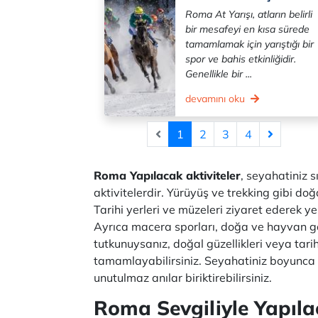
Roma At Yarışı, atların belirli
bir mesafeyi en kısa sürede
tamamlamak için yarıştığı bir
spor ve bahis etkinliğidir.
Genellikle bir ...
devamını oku
1
2
3
4
Roma Yapılacak aktiviteler
, seyahatiniz 
aktivitelerdir. Yürüyüş ve trekking gibi doğ
Tarihi yerleri ve müzeleri ziyaret ederek ye
Ayrıca macera sporları, doğa ve hayvan gözle
tutkunuysanız, doğal güzellikleri veya tarihi
tamamlayabilirsiniz. Seyahatiniz boyunca i
unutulmaz anılar biriktirebilirsiniz.
Roma Sevgiliyle Yapıla