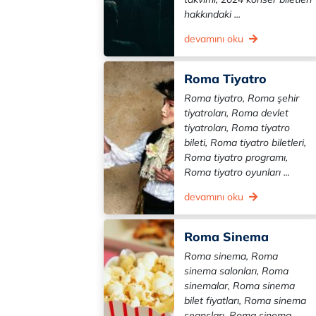
hakkındaki ...
devamını oku
Roma Tiyatro
Roma tiyatro, Roma şehir
tiyatroları, Roma devlet
tiyatroları, Roma tiyatro
bileti, Roma tiyatro biletleri,
Roma tiyatro programı,
Roma tiyatro oyunları ...
devamını oku
Roma Sinema
Roma sinema, Roma
sinema salonları, Roma
sinemalar, Roma sinema
bilet fiyatları, Roma sinema
seansları, Roma sinema