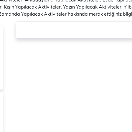
, Kışın Yapılacak Aktiviteler, Yazın Yapılacak Aktiviteler, Yıl
ş Zamanda Yapılacak Aktiviteler hakkında merak ettiğiniz bilg