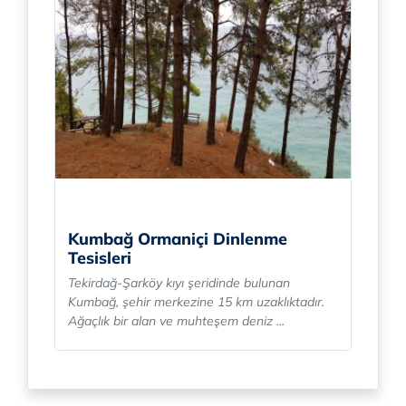
Kumbağ Ormaniçi Dinlenme
Tesisleri
Tekirdağ-Şarköy kıyı şeridinde bulunan
Kumbağ, şehir merkezine 15 km uzaklıktadır.
Ağaçlık bir alan ve muhteşem deniz ...