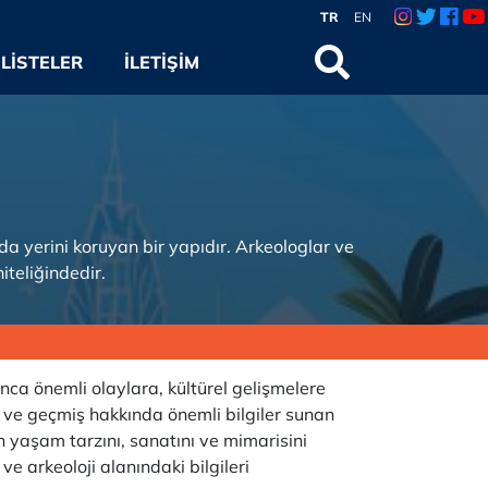
TR
EN
LISTELER
İLETIŞIM
rda yerini koruyan bir yapıdır. Arkeologlar ve
iteliğindedir.
unca önemli olaylara, kültürel gelişmelere
n ve geçmiş hakkında önemli bilgiler sunan
in yaşam tarzını, sanatını ve mimarisini
ve arkeoloji alanındaki bilgileri