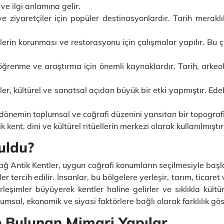
ve ilgi anlamına gelir.
 ve ziyaretçiler için popüler destinasyonlardır. Tarih meraklıl
tlerin korunması ve restorasyonu için çalışmalar yapılır. Bu 
öğrenme ve araştırma için önemli kaynaklardır. Tarih, arkeolo
ler, kültürel ve sanatsal açıdan büyük bir etki yapmıştır. Ede
 dönemin toplumsal ve coğrafi düzenini yansıtan bir topografi
k kent, dini ve kültürel ritüellerin merkezi olarak kullanılmıştır
uldu?
ağ Antik Kentler, uygun coğrafi konumların seçilmesiyle başla
er tercih edilir. İnsanlar, bu bölgelere yerleşir, tarım, ticar
eşimler büyüyerek kentler haline gelirler ve sıklıkla kültüre
umsal, ekonomik ve siyasi faktörlere bağlı olarak farklılık gös
e Bulunan Mimari Yapılar