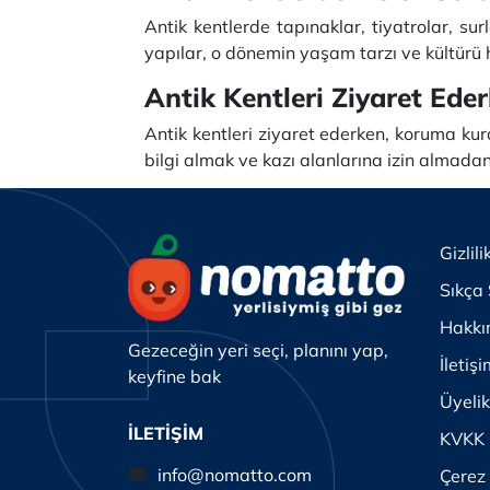
Antik kentlerde tapınaklar, tiyatrolar, su
yapılar, o dönemin yaşam tarzı ve kültürü 
Antik Kentleri Ziyaret Ede
Antik kentleri ziyaret ederken, koruma ku
bilgi almak ve kazı alanlarına izin almada
Gizlili
Sıkça 
Hakkı
Gezeceğin yeri seçi, planını yap,
İletiş
keyfine bak
Üyeli
İLETİŞİM
KVKK
info@nomatto.com
Çerez 