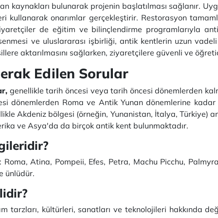
sman kaynakları bulunarak projenin başlatılması sağlanır. U
leri kullanarak onarımlar gerçekleştirir. Restorasyon tama
iyaretçiler de eğitim ve bilinçlendirme programlarıyla ant
msenmesi ve uluslararası işbirliği, antik kentlerin uzun vade
sillere aktarılmasını sağlarken, ziyaretçilere güvenli ve öğre
erak Edilen Sorular
r,
genellikle tarih öncesi veya tarih öncesi dönemlerden kalm
öncesi dönemlerden Roma ve Antik Yunan dönemlerine kadar b
likle Akdeniz bölgesi (örneğin, Yunanistan, İtalya, Türkiye) a
erika ve Asya'da da birçok antik kent bulunmaktadır.
ileridir?
r: Roma, Atina, Pompeii, Efes, Petra, Machu Picchu, Palmyra,
le ünlüdür.
idir?
tarzları, kültürleri, sanatları ve teknolojileri hakkında değe