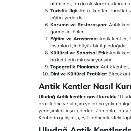
alabilirler, bu da uluslararası koruma 
Turistik İlgi:
Antik kentler, turistler
eğitici yerlerdir.
Koruma ve Restorasyon
: Antik ken
görmesini önler.
Eğitim ve Araştırma:
Antik kentler, 
insanları için büyük bir ilgi odağıdır.
Kültürel ve Sanatsal Etki:
Antik kent
bu kentlerin mirasını yansıtır.
Topografik Planlama:
Antik kentler,
Dini ve Kültürel Pratikler:
Birçok anti
Antik Kentler Nasıl Kur
Uludağ Antik kentler nasıl kuruldu
? Ulud
arazilerine ve ulaşım yollarına yakın bölgel
yerleşimleri inşa ederler. Zamanla, bu yerl
Kentlerin gelişimi, çeşitli dönemlerdeki topl
Uludağ Antik Kentlerd