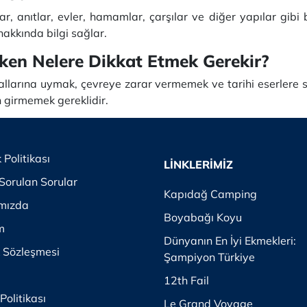
rlar, anıtlar, evler, hamamlar, çarşılar ve diğer yapılar gi
hakkında bilgi sağlar.
rken Nelere Dikkat Etmek Gerekir?
rallarına uymak, çevreye zarar vermemek ve tarihi eserlere
n girmemek gereklidir.
k Politikası
LİNKLERİMİZ
Sorulan Sorular
Kapıdağ Camping
mızda
Boyabağı Koyu
im
Dünyanın En İyi Ekmekleri:
k Sözleşmesi
Şampiyon Türkiye
12th Fail
Politikası
Le Grand Voyage