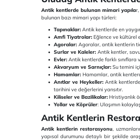
Antik kentlerde bulunan mimari yapıla
r
bulunan bazı mimari yapı türleri:
Tapınaklar:
Antik kentlerde en yaygın
Amfi Tiyatrolar:
Eğlence ve kültürel e
Agoralar:
Agoralar, antik kentlerin t
Surlar ve Kaleler:
Antik kentler, savu
Evler:
Antik kentlerde farklı sınıflara 
Akvaryum ve Sarnıçlar:
Su temini iç
Hamamlar:
Hamamlar, antik kentlerde
Anıtlar ve Heykeller:
Antik kentlerde
tarihini ve değerlerini yansıtır.
Kiliseler ve Bazilikalar:
Hristiyanlık ön
Yollar ve Köprüler
: Ulaşımın kolaylaş
Antik Kentlerin Restor
Antik kentlerin restorasyonu
, uzmanları
yapısal durumunu detaylı bir şekilde ara