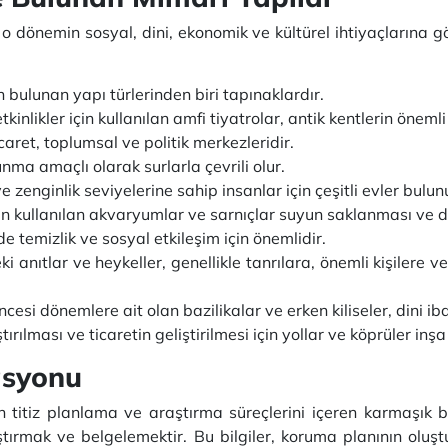
, o dönemin sosyal, dini, ekonomik ve kültürel ihtiyaçlarına gö
 bulunan yapı türlerinden biri tapınaklardır.
tkinlikler için kullanılan amfi tiyatrolar, antik kentlerin öneml
icaret, toplumsal ve politik merkezleridir.
nma amaçlı olarak surlarla çevrili olur.
ve zenginlik seviyelerine sahip insanlar için çeşitli evler bulun
in kullanılan akvaryumlar ve sarnıçlar suyun saklanması ve dağ
 temizlik ve sosyal etkileşim için önemlidir.
ki anıtlar ve heykeller, genellikle tanrılara, önemli kişilere 
cesi dönemlere ait olan bazilikalar ve erken kiliseler, dini ibad
tırılması ve ticaretin geliştirilmesi için yollar ve köprüler inşa
asyonu
n titiz planlama ve araştırma süreçlerini içeren karmaşık bir
ştırmak ve belgelemektir. Bu bilgiler, koruma planının oluş