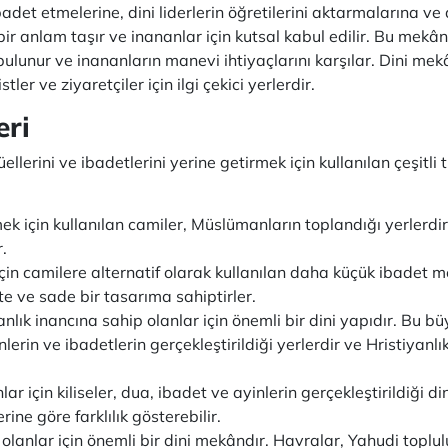
det etmelerine, dini liderlerin öğretilerini aktarmalarına ve 
bir anlam taşır ve inananlar için kutsal kabul edilir. Bu mekânl
bulunur ve inananların manevi ihtiyaçlarını karşılar. Dini mekâ
tler ve ziyaretçiler için ilgi çekici yerlerdir.
eri
tüellerini ve ibadetlerini yerine getirmek için kullanılan çeşitli 
k için kullanılan camiler, Müslümanların toplandığı yerlerdi
r.
çin camilere alternatif olarak kullanılan daha küçük ibadet me
te ve sade bir tasarıma sahiptirler.
anlık inancına sahip olanlar için önemli bir dini yapıdır. Bu b
inlerin ve ibadetlerin gerçekleştirildiği yerlerdir ve Hristiyanl
ar için kiliseler, dua, ibadet ve ayinlerin gerçekleştirildiği di
ne göre farklılık gösterebilir.
lanlar için önemli bir dini mekândır. Havralar, Yahudi toplulu