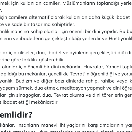
ek için kullanılan camiler, Müslümanların toplandığı yerle
r.
çin camilere alternatif olarak kullanılan daha küçük ibadet 
te ve sade bir tasarıma sahiptirler.
anlık inancına sahip olanlar için önemli bir dini yapıdır. Bu b
inlerin ve ibadetlerin gerçekleştirildiği yerlerdir ve Hristiyanl
ar için kiliseler, dua, ibadet ve ayinlerin gerçekleştirildiği di
ne göre farklılık gösterebilir.
lanlar için önemli bir dini mekândır. Havralar, Yahudi toplu
yapıldığı bu mekânlar, genellikle Tevrat'ın öğrenildiği ve yoru
yanlık, Budizm ve diğer bazı dinlerde rahip, rahibe veya ke
ir yaşam sürmek, dua etmek, meditasyon yapmak ve dini öğretil
lar için sinagoglar, dua, Tevrat okuma ve dini törenlerin gerç
 ibadet ettiği mekânlardır.
emlidir?
nlar, insanların manevi ihtiyaçlarını karşılamalarının yanı
ibadet etmelerine, dua etmelerine ve manevi olarak beslen