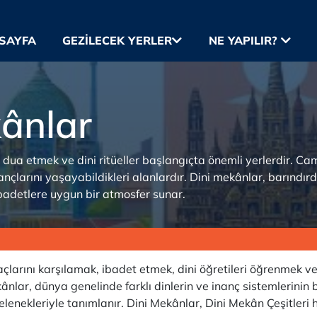
SAYFA
GEZILECEK YERLER
NE YAPILIR?
kânlar
 dua etmek ve dini ritüeller başlangıçta önemli yerlerdir. Cam
ançlarını yaşayabildikleri alanlardır. Dini mekânlar, barındır
ibadetlere uygun bir atmosfer sunar.
çlarını karşılamak, ibadet etmek, dini öğretileri öğrenmek ve
ânlar, dünya genelinde farklı dinlerin ve inanç sistemlerinin
lenekleriyle tanımlanır. Dini Mekânlar, Dini Mekân Çeşitleri h