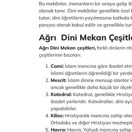
Bu mekânlar, inananların bir araya gelip iba
olanak tanır. Dini mekânlar genellikle özel 
tutar, dini öğretilerin yayılmasına katkıda 
parçası olarak kabul edilir ve genellikle turis
Ağrı Dini Mekan Çeşitl
Ağrı Dini Mekan çeşitleri,
farklı dinlerin ri
çeşitlerinin bazıları:
Cami:
İslam inancına göre ibadet etme
İslami öğretilerin öğrenildiği bir yerdi
Mescit:
İslam dinine mensup olanlar i
ancak genellikle daha küçük bir ölçek
Katedral:
Katedral, genellikle Hristiy
ibadet yerleridir. Katedraller, dini ay
yapabilirler.
Kilise:
Hristiyanlık inancına sahip olanl
Ortodoks ve diğer Hristiyan mezhepleri
Havra:
Havra, Yahudi inancına sahip o