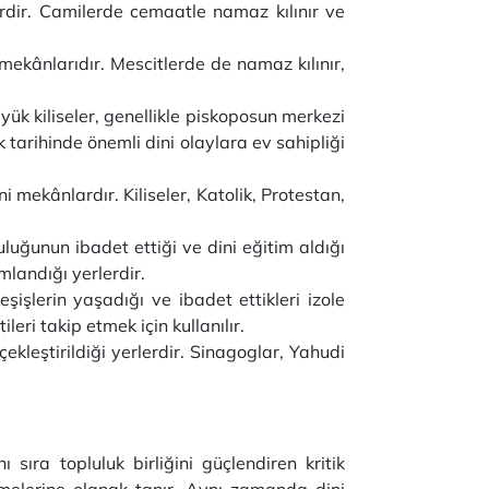
rdir. Camilerde cemaatle namaz kılınır ve
mekânlarıdır. Mescitlerde de namaz kılınır,
üyük kiliseler, genellikle piskoposun merkezi
ık tarihinde önemli dini olaylara ev sahipliği
ni mekânlardır. Kiliseler, Katolik, Protestan,
luğunun ibadet ettiği ve dini eğitim aldığı
mlandığı yerlerdir.
şişlerin yaşadığı ve ibadet ettikleri izole
eri takip etmek için kullanılır.
ekleştirildiği yerlerdir. Sinagoglar, Yahudi
 sıra topluluk birliğini güçlendiren kritik
melerine olanak tanır. Aynı zamanda dini