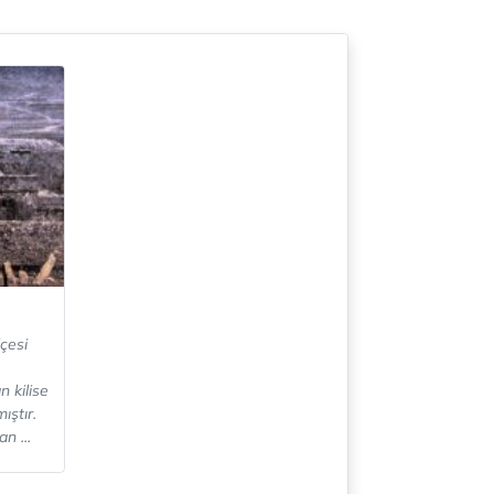
lçesi
n kilise
mıştır.
n ...