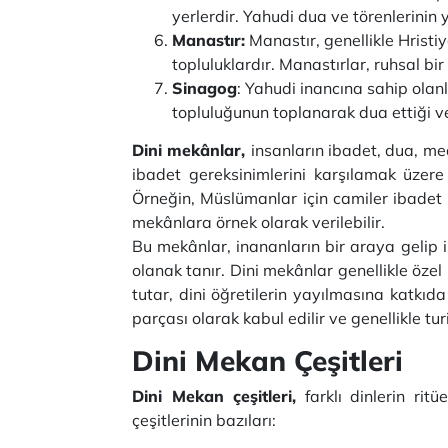
yerlerdir. Yahudi dua ve törenlerinin 
Manastır:
Manastır, genellikle Hristiy
topluluklardır. Manastırlar, ruhsal b
Sinagog
: Yahudi inancına sahip olanl
topluluğunun toplanarak dua ettiği ve
Dini mekânlar,
insanların ibadet, dua, med
ibadet gereksinimlerini karşılamak üzere y
Örneğin, Müslümanlar için camiler ibadet yer
mekânlara örnek olarak verilebilir.
Bu mekânlar, inananların bir araya gelip ib
olanak tanır. Dini mekânlar genellikle özel 
tutar, dini öğretilerin yayılmasına katkıda
parçası olarak kabul edilir ve genellikle turis
Dini Mekan Çeşitleri
Dini Mekan çeşitleri,
farklı dinlerin ritü
çeşitlerinin bazıları: