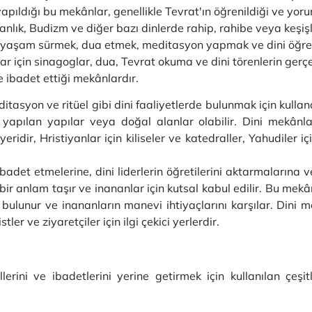
yapıldığı bu mekânlar, genellikle Tevrat'ın öğrenildiği ve yoru
anlık, Budizm ve diğer bazı dinlerde rahip, rahibe veya keşişle
ir yaşam sürmek, dua etmek, meditasyon yapmak ve dini öğretil
ar için sinagoglar, dua, Tevrat okuma ve dini törenlerin gerçek
 ibadet ettiği mekânlardır.
itasyon ve ritüel gibi dini faaliyetlerde bulunmak için kulland
apılan yapılar veya doğal alanlar olabilir. Dini mekânlar, f
idir, Hristiyanlar için kiliseler ve katedraller, Yahudiler iç
adet etmelerine, dini liderlerin öğretilerini aktarmalarına v
bir anlam taşır ve inananlar için kutsal kabul edilir. Bu mekân
 bulunur ve inananların manevi ihtiyaçlarını karşılar. Dini m
tler ve ziyaretçiler için ilgi çekici yerlerdir.
ellerini ve ibadetlerini yerine getirmek için kullanılan çeşit