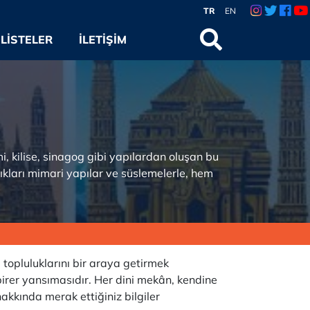
TR
EN
LISTELER
İLETIŞIM
i, kilise, sinagog gibi yapılardan oluşan bu
dıkları mimari yapılar ve süslemelerle, hem
 topluluklarını bir araya getirmek
 birer yansımasıdır. Her dini mekân, kendine
akkında merak ettiğiniz bilgiler