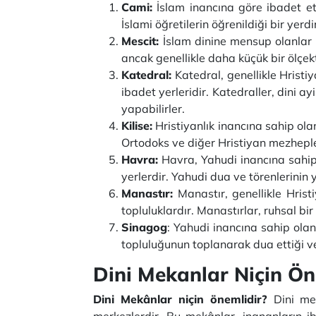
Cami:
İslam inancına göre ibadet etm
İslami öğretilerin öğrenildiği bir yerdi
Mescit:
İslam dinine mensup olanlar i
ancak genellikle daha küçük bir ölçek
Katedral:
Katedral, genellikle Hristiy
ibadet yerleridir. Katedraller, dini ay
yapabilirler.
Kilise:
Hristiyanlık inancına sahip olanl
Ortodoks ve diğer Hristiyan mezhepleri
Havra:
Havra, Yahudi inancına sahip o
yerlerdir. Yahudi dua ve törenlerinin 
Manastır:
Manastır, genellikle Hristi
topluluklardır. Manastırlar, ruhsal b
Sinagog
: Yahudi inancına sahip olan
topluluğunun toplanarak dua ettiği ve
Dini Mekanlar Niçin Ön
Dini Mekânlar niçin önemlidir?
Dini mekâ
merkezlerdir. Bu mekânlar, inananların 