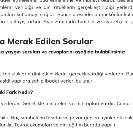
timlerin verildiği ve dini ritüellerin gerçekleştirildiği yerle
ramları kutlamayı sağlar. Bunun ötesinde, bu mekânlar kültür
el anlayışı artırır. Aynı zamanda turistler ve ziyaretçiler içi
a Merak Edilen Sorular
 yaygın soruları ve cevaplarını aşağıda bulabilirsiniz:
 toplulukların dini etkinliklerini gerçekleştirdiği yerlerdir. B
şitli yapılara sahip ibadet yerleri bulunur.
aki Fark Nedir?
n yerlerdir. Genellikle minareleri ve mihrapları vardır. Cu
lanılır. Haç sembolünü taşırlar ve pazar günleri ayinler düzenle
llanılır. Tevrat okumaları ve dini eğitim burada yapılır.