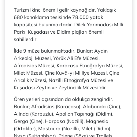
Turizm ikinci önemli gelir kaynağıdır. Yaklaşık
680 konaklama tesisinde 78.000 yatak
kapasitesi bulunmaktadır. Dilek Yarımadası Milli
Parkı, Kuşadası ve Didim plajları önemli
sahillerdir.
İlde 9 müze bulunmaktadır. Bunlar; Aydın
Arkeoloji Müzesi, Yörük Ali Efe Müzesi,
Afrodisias Müzesi, Karacasu Etnoğrafya Müzesi,
Milet Müzesi, Çine Kuvâ-yı Milliye Müzesi, Çine
Arıcılık Müzesi, Nazilli Etnoğrafya Müzesi ve
Kuşadası Zeytin ve Zeytincilik Müzesi'dir.
Ören yerleri açısından da oldukça zengindir.
Bunlar; Afrodisias (Karacasu), Alabanda (Çine),
Alinda (Karpuzlu), Apollon Tapınağı (Didim),
Gerga (Çine), Harpasa (Nazilli), Magnesia
(Ortaklar), Mastaura (Nazilli), Milet (Didim),
Nysa (Sultanhisar), Priene (Söke) ve Tralleis