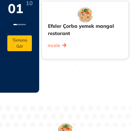
10
01
Efeler Çorba yemek mangal
ında olan Kiwi
restorant
onumu hem de
Tümünü
incele
Gör
Kuşadası
tlerin en çok
n biridir.
a yer alan
z kahvaltı
r akşam yemeği