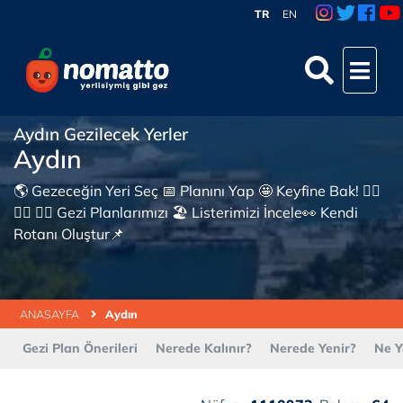
TR
EN
Aydın Gezilecek Yerler
Aydın
🌎 Gezeceğin Yeri Seç 📅 Planını Yap 🤩 Keyfine Bak! 👇🏼
👇🏼 👇🏼 Gezi Planlarımızı 🏖 Listerimizi İncele👀 Kendi
Rotanı Oluştur📌
ANASAYFA
Aydın
Gezi Plan Önerileri
Nerede Kalınır?
Nerede Yenir?
Ne Y