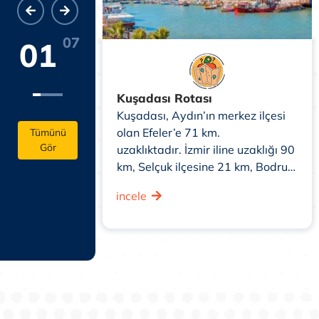
07
01
Kuşadası Rotası
il sınırı,
Kuşadası, Aydın’ın merkez ilçesi
ge Denizi,
olan Efeler’e 71 km.
Tümünü
Gör
ve Menderes
uzaklıktadır. İzmir iline uzaklığı 90
ş bir yarımada
km, Selçuk ilçesine 21 km, Bodrum
çümü 402 km2
ve Çeşme ilçelerine 157 km
incele
uzaklıktadır.