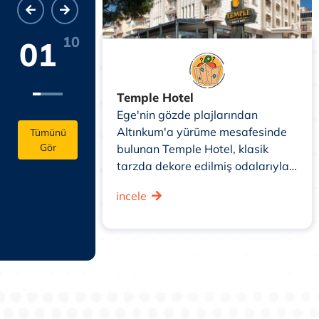
10
01
a Hotel
Temple Hotel
Ege'nin gözde plajlarından
Altınkum'a yürüme mesafesinde
Tümünü
Gör
bulunan Temple Hotel, klasik
tarzda dekore edilmiş odalarıyla
misafirlerine ev rahatlığını
incele
yaşatıyor.