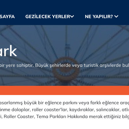
SAYFA
GEZILECEK YERLER
NE YAPILIR?
ark
r yere sahiptir. Büyük şehirlerde veya turistik arşivlerde bul
asarlanmış büyük bir eğlence parkını veya farklı eğlence araç
nme dolaplar, roller coaster'lar, kaydıraklar, salıncaklar, atlı
ri, Roller Coaster, Tema Parkları Hakkında merak ettiğiniz bil