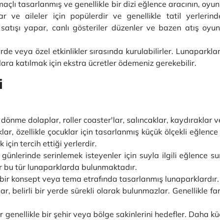
açlı tasarlanmış ve genellikle bir dizi eğlence aracının, oy
klar ve aileler için popülerdir ve genellikle tatil yerler
atışı yapar, canlı gösteriler düzenler ve bazen atış oyunla
rde veya özel etkinlikler sırasında kurulabilirler. Lunaparkla
ra katılmak için ekstra ücretler ödemeniz gerekebilir.
i
dönme dolaplar, roller coaster'lar, salıncaklar, kaydıraklar 
lar, özellikle çocuklar için tasarlanmış küçük ölçekli eğlence
için tercih ettiği yerlerdir.
günlerinde serinlemek isteyenler için suyla ilgili eğlence su
ler bu tür lunaparklarda bulunmaktadır.
i bir konsept veya tema etrafında tasarlanmış lunaparklardır.
r, belirli bir yerde sürekli olarak bulunmazlar. Genellikle far
 genellikle bir şehir veya bölge sakinlerini hedefler. Daha k