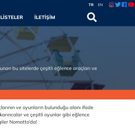
TR
EN
LISTELER
İLETIŞIM
unan bu sitelerde çeşitli eğlence araçları ve
larının ve oyunların bulunduğu alanı ifade
karıncalar ve çeşitli oyunlar gibi eğlence
giler Nomatto’da!