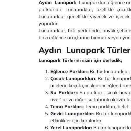
Aydın Lunapar
k, Lunaparklar, eğlence am
parklarıdır. Lunaparklar, özellikle çocu
Lunaparklar genellikle yiyecek ve içecek s
yaparlar.
Lunaparklar, tatil yerlerinde, büyük şehirle
bazı eğlence araçlarına binmek veya oyunla
Aydın Lunapark Türler
Lunapark Türlerini sizin için derledik;
Eğlence Parkları:
Bu tür lunaparklar, 
Çocuk Lunaparkları
: Bu tür lunapark
ailelerin küçük çocuklarını eğlendirmek 
Su Parkları:
Su parkları, sıcak hava 
river'lar ve diğer su tabanlı aktivite
Tema Parkları:
Tema parkları, belirl
Gezici Lunaparklar:
Bu tür lunaparkla
etkinlikler için kurulurlar.
Yerel Lunaparklar:
Bu tür lunaparklar