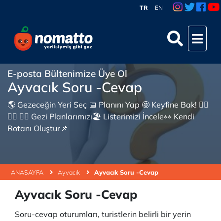
TR
EN
E-posta Bültenimize Üye Ol
Ayvacık Soru -Cevap
🌎 Gezeceğin Yeri Seç 📅 Planını Yap 🤩 Keyfine Bak! 👇🏼
👇🏼 👇🏼 Gezi Planlarımızı🏖 Listerimizi İncele👀 Kendi
Rotanı Oluştur📌
ANASAYFA
Ayvacık
Ayvacık Soru -Cevap
Ayvacık Soru -Cevap
Soru-cevap oturumları, turistlerin belirli bir yerin