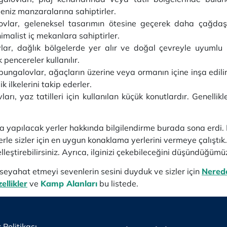
niz manzaralarına sahiptirler.
vlar, geleneksel tasarımın ötesine geçerek daha çağdaş 
malist iç mekanlara sahiptirler.
lar, dağlık bölgelerde yer alır ve doğal çevreyle uyumlu b
pencereler kullanılır.
ungalovlar, ağaçların üzerine veya ormanın içine inşa edilir
k ilkelerini takip ederler.
ları, yaz tatilleri için kullanılan küçük konutlardır. Genellik
a yapılacak yerler hakkında bilgilendirme burada sona erdi
rle sizler için en uygun konaklama yerlerini vermeye çalıştık.
lleştirebilirsiniz. Ayrıca, ilginizi çekebileceğini düşündüğüm
a seyahat etmeyi sevenlerin sesini duyduk ve sizler için
Nered
ellikler
ve
Kamp Alanları
bu listede.
k Politikası