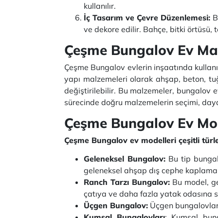
kullanılır.
İç Tasarım ve Çevre Düzenlemesi:
Bu
ve dekore edilir. Bahçe, bitki örtüsü, 
Çeşme Bungalov Ev Ma
Çeşme Bungalov evlerin inşaatında kullanıl
yapı malzemeleri olarak ahşap, beton, tuğ
değiştirilebilir. Bu malzemeler, bungalov e
sürecinde doğru malzemelerin seçimi, dayanık
Çeşme Bungalov Ev Mod
Çeşme Bungalov ev modelleri çeşitli türl
Geleneksel Bungalov:
Bu tip bungalo
geleneksel ahşap dış cephe kaplamala
Ranch Tarzı Bungalov:
Bu model, ge
çatıya ve daha fazla yatak odasına s
Üçgen Bungalov:
Üçgen bungalovlar, 
Kumsal Bungalovları
: Kumsal bung