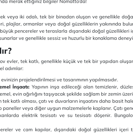
da merak ettiğiniz bilgiler Nomatto’da!
ı, tek veya iki odalı, tek bir binadan oluşan ve genellikle d
yleri, plajlar, ormanlar veya doğal güzelliklerin yakınında bulu
üyük pencereler ve teraslarla dışarıdaki doğal güzellikleri iç
 sunarlar ve genellikle sessiz ve huzurlu bir konaklama deney
ır?
ov evler, tek katlı, genellikle küçük ve tek bir yapıdan oluş
el adımlar:
evinizin projelendirilmesi ve tasarımının yapılmasıdır.
emel İnşaatı:
Yapının inşa edileceği alan temizlenir, düzleşt
emel, evin ağırlığını taşıyacak şekilde sağlam bir zemin üzeri
tek katlı olması, çatı ve duvarların inşaatını daha basit hale 
ap paneller veya diğer uygun malzemelerle kaplanır. Çatı genell
anlarda elektrik tesisatı ve su tesisatı döşenir. Bungalo
eler ve cam kapılar, dışarıdaki doğal güzellikleri içeri