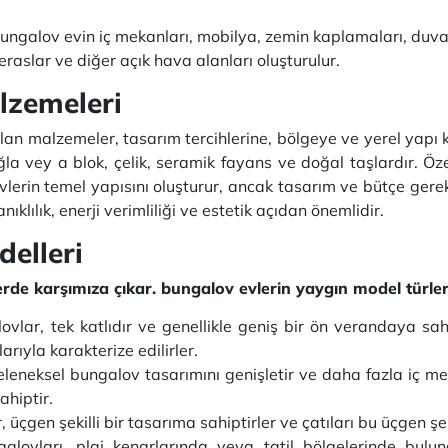
ngalov evin iç mekanları, mobilya, zemin kaplamaları, duvar 
teraslar ve diğer açık hava alanları oluşturulur.
lzemeleri
an malzemeler, tasarım tercihlerine, bölgeye ve yerel yapı k
la vey a blok, çelik, seramik fayans ve doğal taşlardır. Öze
vlerin temel yapısını oluşturur, ancak tasarım ve bütçe gere
lılık, enerji verimliliği ve estetik açıdan önemlidir.
elleri
erde karşımıza çıkar. bungalov evlerin yaygın model türler
vlar, tek katlıdır ve genellikle geniş bir ön verandaya sahip
rıyla karakterize edilirler.
leneksel bungalov tasarımını genişletir ve daha fazla iç me
ahiptir.
üçgen şekilli bir tasarıma sahiptirler ve çatıları bu üçgen şe
alovları, plaj kenarlarında veya tatil bölgelerinde bulun