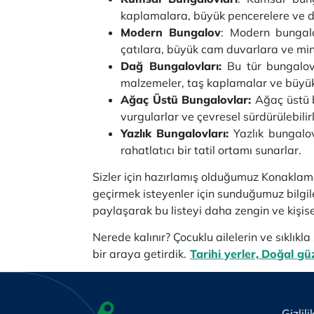
kaplamalara, büyük pencerelere ve de
Modern Bungalov
: Modern bungalo
çatılara, büyük cam duvarlara ve mini
Dağ Bungalovları:
Bu tür bungalov
malzemeler, taş kaplamalar ve büyük 
Ağaç Üstü Bungalovlar:
Ağaç üstü b
vurgularlar ve çevresel sürdürülebilirli
Yazlık Bungalovları:
Yazlık bungalov
rahatlatıcı bir tatil ortamı sunarlar.
Sizler için hazırlamış olduğumuz Konaklam
geçirmek isteyenler için sunduğumuz bilgile
paylaşarak bu listeyi daha zengin ve kişise
Nerede kalınır? Çocuklu ailelerin ve sıklıkl
bir araya getirdik.
Tarihi yerler,
Doğal güz
Gizlili