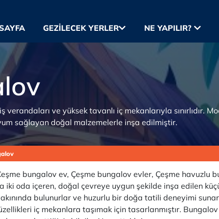
SAYFA
GEZILECEK YERLER
NE YAPILIR?
lov
iş verandaları ve yüksek tavanlı iç mekanlarıyla sınırlıdır. M
yum sağlayan doğal malzemelerle inşa edilmiştir.
alov
şme bungalov ev, Çeşme bungalov evler, Çeşme havuzlu bungalo
ya iki oda içeren, doğal çevreye uygun şekilde inşa edilen küçük
yakınında bulunurlar ve huzurlu bir doğa tatili deneyimi suna
 güzellikleri iç mekanlara taşımak için tasarlanmıştır. Bungalo