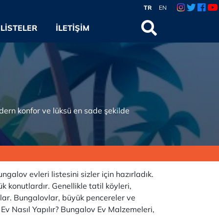
TR
EN
LISTELER
İLETIŞIM
odern konfor ve lüksü en sade şekilde
v evleri listesini sizler için hazırladık.
 konutlardır. Genellikle tatil köyleri,
rlar. Bungalovlar, büyük pencereler ve
v Ev Nasıl Yapılır? Bungalov Ev Malzemeleri,