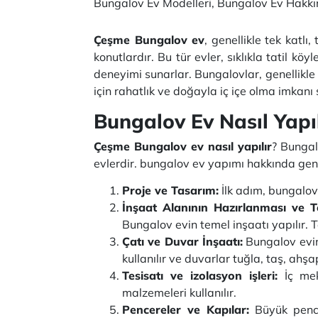
Bungalov Ev Modelleri, Bungalov Ev Hakkın
Çeşme Bungalov ev
, genellikle tek katl
konutlardır. Bu tür evler, sıklıkla tatil kö
deneyimi sunarlar. Bungalovlar, genellikle b
için rahatlık ve doğayla iç içe olma imkanı
Bungalov Ev Nasıl Yapıl
Çeşme Bungalov ev nasıl yapılır
? Bungal
evlerdir. bungalov ev yapımı hakkında gen
Proje ve Tasarım:
İlk adım, bungalov 
İnşaat Alanının Hazırlanması ve T
Bungalov evin temel inşaatı yapılır. T
Çatı ve Duvar İnşaatı:
Bungalov evin 
kullanılır ve duvarlar tuğla, taş, ahş
Tesisatı ve izolasyon işleri:
İç mek
malzemeleri kullanılır.
Pencereler ve Kapılar:
Büyük pencer