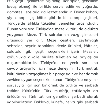
Etin çeşitli şekillerde pişirildiği kebaplar, genellikle
lavaş ekmeği ile birlikte servis edilir ve yoğurtlu,
domatesli soslarla da lezzetlendirilir. Döner kebap,
şiş kebap, şiş köfte gibi farklı kebap çeşitleri,
Türkiye'de sıklıkla tüketilen yemekler arasındadır.
Bunun yanı sıra Türkiye'de meze kültürü de oldukça
yaygındır. Meze, Türk sofralarının vazgeçilmezleri
arasında yer alır. Meze çeşitleri, zeytinyağlı
sebzeler, peynir tabakları, deniz ürünleri, köfteler,
salatalar gibi çeşitli seçenekleri içerir. Mezeler,
çoğunlukla alkolle birlikte tüketilen ve paylaşılan
atıştırmalıklardır. Türkiye'de ne yenir sorusuna
cevap arayanlar için meze deneyimi, Türk mutfak
kültürünün vazgeçilmez bir parçasıdır ve her damak
zevkine uygun seçenekler sunar. Türkiye'de ne yenir
sorusuyla ilgili son bir örnek de tatlılar ve şerbetli
tatlılar kültürüdür. Türk mutfağı, tatlılarıyla da
ünlüdür ve Türk tatlıları genellikle şerbetli olarak
yapılmaktadır. Baklava, künefe, helva gibi şerbetli