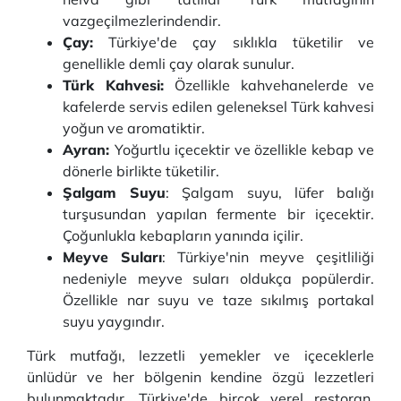
vazgeçilmezlerindendir.
Çay:
Türkiye'de çay sıklıkla tüketilir ve
genellikle demli çay olarak sunulur.
Türk Kahvesi:
Özellikle kahvehanelerde ve
kafelerde servis edilen geleneksel Türk kahvesi
yoğun ve aromatiktir.
Ayran:
Yoğurtlu içecektir ve özellikle kebap ve
dönerle birlikte tüketilir.
Şalgam Suyu
: Şalgam suyu, lüfer balığı
turşusundan yapılan fermente bir içecektir.
Çoğunlukla kebapların yanında içilir.
Meyve Suları
: Türkiye'nin meyve çeşitliliği
nedeniyle meyve suları oldukça popülerdir.
Özellikle nar suyu ve taze sıkılmış portakal
suyu yaygındır.
Türk mutfağı, lezzetli yemekler ve içeceklerle
ünlüdür ve her bölgenin kendine özgü lezzetleri
bulunmaktadır. Türkiye'de birçok yerel restoran,