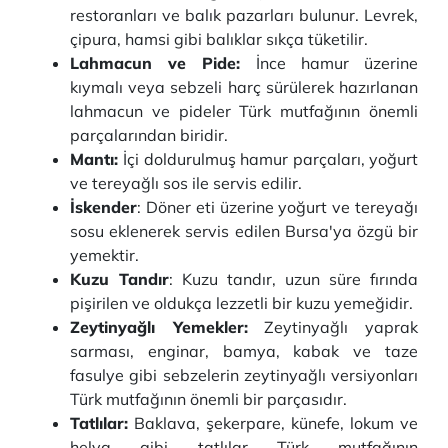
restoranları ve balık pazarları bulunur. Levrek,
çipura, hamsi gibi balıklar sıkça tüketilir.
Lahmacun ve Pide:
İnce hamur üzerine
kıymalı veya sebzeli harç sürülerek hazırlanan
lahmacun ve pideler Türk mutfağının önemli
parçalarından biridir.
Mantı:
İçi doldurulmuş hamur parçaları, yoğurt
ve tereyağlı sos ile servis edilir.
İskender
: Döner eti üzerine yoğurt ve tereyağı
sosu eklenerek servis edilen Bursa'ya özgü bir
yemektir.
Kuzu Tandır
: Kuzu tandır, uzun süre fırında
pişirilen ve oldukça lezzetli bir kuzu yemeğidir.
Zeytinyağlı Yemekler:
Zeytinyağlı yaprak
sarması, enginar, bamya, kabak ve taze
fasulye gibi sebzelerin zeytinyağlı versiyonları
Türk mutfağının önemli bir parçasıdır.
Tatlılar:
Baklava, şekerpare, künefe, lokum ve
helva gibi tatlılar Türk mutfağının