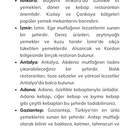
Ankara:
Başkent Ankara'da özellikle et
yemekleri, döner ve kebap restoranları
önemlidir. Kızılay ve Çankaya bölgeleri
popüler yemek mekanlarını barındırır.
İzmir:
İzmir, Ege mutfağının lezzetlerini sunan
bir şehirdir. Deniz ürünleri, zeytinyağlı
yemekler ve kuzu tandır İzmir'de sıkça
tüketilen yemeklerdir. Alsancak ve Kordon
bölgesinde birçok restoran bulunur.
Antalya
: Antalya, Akdeniz mutfağının tadını
çıkarabileceğiniz bir şehirdir. Balık
restoranları, taze sebzeler ve yöresel lezzetler
Antalya'da bolca bulunur.
Adana:
Adana, özellikle kebaplarıyla ünlüdür.
Adana kebap, ciğer kebap ve kıyma kebap
gibi çeşitli kebapları bu şehirde tadabilirsiniz.
Gaziantep:
Gaziantep, Türkiye'nin en ünlü
yemeklerini sunan bir şehirdir. Antep mutfağı
olarak bilinir ve baklava, katmer, lahmacun ve