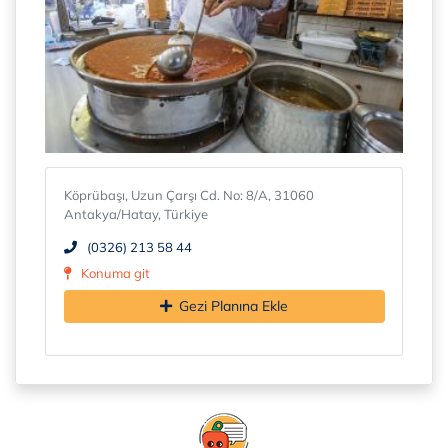
Köprübaşı, Uzun Çarşı Cd. No: 8/A, 31060
Antakya/Hatay, Türkiye
(0326) 213 58 44
Konuma git
Gezi Planına Ekle