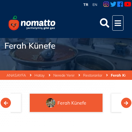
TR
EN
Ferah Künefe
ANASAYFA
Hatay
Nerede Yenir
Restoranlar
Ferah Küne
dim
Ferah Künefe