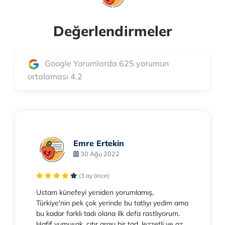
Değerlendirmeler
Google Yorumlarda 625 yorumun
ortalaması 4.2
Emre Ertekin
30 Ağu 2022
(3 ay önce)
Ustam künefeyi yeniden yorumlamış,
Türkiye'nin pek çok yerinde bu tatlıyı yedim ama
bu kadar farklı tadı olana ilk defa rastlıyorum.
Hafif yumuşak, çıtır arası bir tad, lezzetli ve az