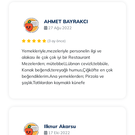
AHMET BAYRAKCI
27 Ağu 2022
(3 ay önce)
Yemekleriyle,mezeleriyle personelin ilgi ve
alakası ile çok çok iyi bir Restaurant
Mezelerden; mütebbel,Lübnan cevizli,tebbüle,
Konak beğendi,tereyağlı humus,Çiğköfte en çok
beğendiklerim.Ana yemeklerden; Pirzola ve
şaşlık.Tatlılardan kaymaklı künefe
Ilknur Akarsu
17 Eki 2022