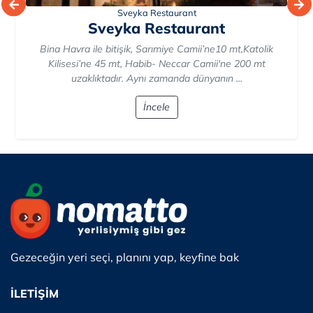
Sveyka Restaurant
Sveyka Restaurant
Bina Havra ile bitişik, Sarımiye Camii’ne10 mt,Katolik
Kilisesi’ne 45 mt, Habib- Neccar Camii'ne 200 mt
uzaklıktadır. Aynı zamanda dünyanın ...
İncele
Gezeceğin yeri seçi, planını yap, keyfine bak
İLETİŞİM