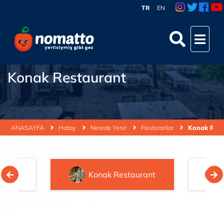
TR
EN
Konak Restaurant
ANASAYFA
Hatay
Nerede Yenir
Restoranlar
Konak Rest
fe
Konak Restaurant