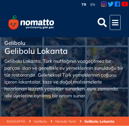
TR
EN
Gelibolu
Gelibolu Lokanta
Gelibolu Lokanta, Türk mutfağının vazgeçilmez bir
parçası olan ve genellikle ev yemeklerinin sunulduğu bir
tür restorandır. Geleneksel Türk yemeklerinin çoğunu
içeren lokantalar, taze ve doğal malzemelerle
hazırlanan lezzetli yemekler sunarken, aynı zamanda
aile üyelerine ayrılmış bir ortam sunar.
ANASAYFA
Gelibolu
Nerede Yenir
Gelibolu Lokanta