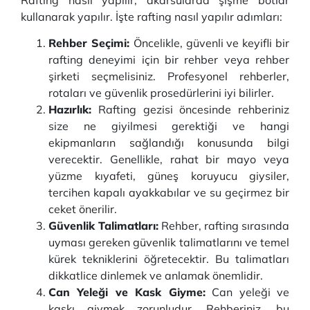
Rafting nasıl yapılır, akarsularda şişme botlar
kullanarak yapılır. İşte rafting nasıl yapılır adımları:
Rehber Seçimi:
Öncelikle, güvenli ve keyifli bir
rafting deneyimi için bir rehber veya rehber
şirketi seçmelisiniz. Profesyonel rehberler,
rotaları ve güvenlik prosedürlerini iyi bilirler.
Hazırlık:
Rafting gezisi öncesinde rehberiniz
size ne giyilmesi gerektiği ve hangi
ekipmanların sağlandığı konusunda bilgi
verecektir. Genellikle, rahat bir mayo veya
yüzme kıyafeti, güneş koruyucu giysiler,
tercihen kapalı ayakkabılar ve su geçirmez bir
ceket önerilir.
Güvenlik Talimatları:
Rehber, rafting sırasında
uyması gereken güvenlik talimatlarını ve temel
kürek tekniklerini öğretecektir. Bu talimatları
dikkatlice dinlemek ve anlamak önemlidir.
Can Yeleği ve Kask Giyme:
Can yeleği ve
kaskı giymek zorunludur. Rehberiniz, bu