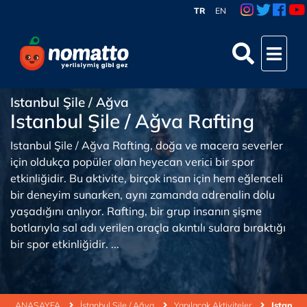
TR
EN
Istanbul Şile / Ağva
Istanbul Şile / Ağva Rafting
Istanbul Şile / Ağva Rafting, doğa ve macera severler
için oldukça popüler olan heyecan verici bir spor
etkinliğidir. Bu aktivite, birçok insan için hem eğlenceli
bir deneyim sunarken, aynı zamanda adrenalin dolu
yaşadığını anlıyor. Rafting, bir grup insanın şişme
botlarıyla sal adı verilen araçla akıntılı sulara bıraktığı
bir spor etkinliğidir. ...
ANASAYFA
İstanbul Şile / Ağva
Yapılacak Aktiviteler
Istanbul