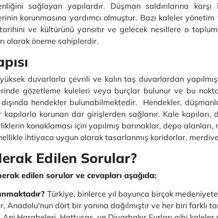
liğini sağlayan yapılardır. Düşman saldırılarına karş
lerinin korunmasına yardımcı olmuştur. Bazı kaleler yönetim 
tarihini ve kültürünü yansıtır ve gelecek nesillere o toplum
arı olarak öneme sahiplerdir.
apısı
 yüksek duvarlarla çevrili ve kalın taş duvarlardan yapılmışt
üzerinde gözetleme kuleleri veya burçlar bulunur ve bu n
ların dışında hendekler bulunabilmektedir. Hendekler, düşman
ağır kapılarla korunan dar girişlerden sağlanır. Kale kapıları
birliklerin konaklaması için yapılmış barınaklar, depo alanlar
nellikle ihtiyaca uygun olarak tasarlanmış koridorlar, merdi
erak Edilen Sorular?
 merak edilen sorular ve cevapları aşağıda:
lunmaktadır?
Türkiye, binlerce yıl boyunca birçok medeniyete
, Anadolu'nun dört bir yanına dağılmıştır ve her biri farklı ta
Ani Harabeleri, Hattuşaş, ve Diyarbakır Surları gibi kaleler s