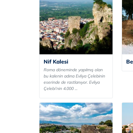
Nif Kalesi
Be
Roma döneminde yapılmış olan
bu kalenin adına Evliya Çelebinin
eserinde de rastlanıyor. Evliya
Çelebi’nin 4.000 ...