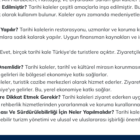
 Edilmiştir?
Tarihi kaleler çeşitli amaçlarla inşa edilmiştir
k olarak kullanım bulunur. Kaleler aynı zamanda medeniyetleri
 Yapılır?
Tarihi kalelerin restorasyonu, uzmanlar ve koruma k
ımlara sadık kalarak yapılır. Uygun finansman kaynakları ve 
Evet, birçok tarihi kale Türkiye'de turistlere açıktır. Ziyaretçil
Önemlidir?
Tarihi kaleler, tarihî ve kültürel mirasın korunması
 gelirleri ile bölgesel ekonomiye katkı sağlarlar.
leler, turistik cazibe merkezleri olarak hizmet ederler. Ziyaret
iye'ye gelirler. Bu, yerel ekonomiye katkı sağlar.
lere Dikkat Etmek Gerekir?
Tarihi kaleleri ziyaret ederken uyg
k, rehberlik hizmetlerinden yararlanmak ve koruma kuralların
sı Ve Sürdürülebilirliği İçin Neler Yapılmalıdır?
Tarihi kal
ebilir turizm yönetimi ve ulusal ve uluslararası işbirliği öneml