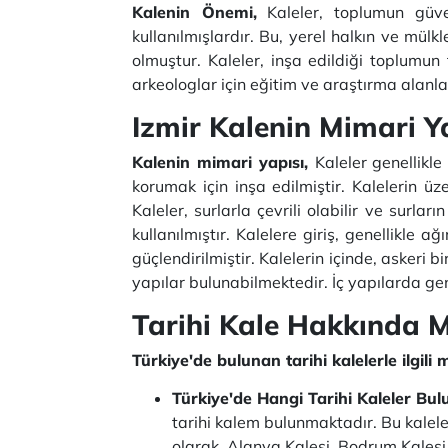
Kalenin Önemi,
Kaleler, toplumun güven
kullanılmışlardır. Bu, yerel halkın ve mülk
olmuştur. Kaleler, inşa edildiği toplumun 
arkeologlar için eğitim ve araştırma alanl
Izmir
Kalenin Mimari Y
Kalenin mimari yapısı,
Kaleler genellikle
korumak için inşa edilmiştir. Kalelerin 
Kaleler, surlarla çevrili olabilir ve sur
kullanılmıştır. Kalelere giriş, genellikle 
güçlendirilmiştir. Kalelerin içinde, askeri 
yapılar bulunabilmektedir. İç yapılarda ge
Tarihi Kale Hakkında M
Türkiye'de bulunan tarihi kalelerle ilgili
Türkiye'de Hangi Tarihi Kaleler Bu
tarihi kalem bulunmaktadır. Bu kaleler
olarak, Alanya Kalesi, Bodrum Kalesi, 