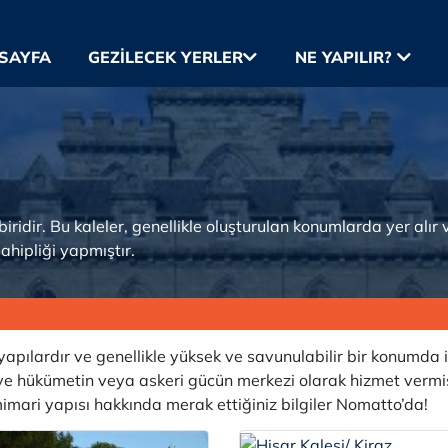
SAYFA
GEZILECEK YERLER
NE YAPILIR?
biridir. Bu kaleler, genellikle oluşturulan konumlarda yer alı
sahipliği yapmıştır.
yapılardır ve genellikle yüksek ve savunulabilir bir konumda i
 ve hükümetin veya askeri gücün merkezi olarak hizmet vermişler
 mimari yapısı hakkında merak ettiğiniz bilgiler Nomatto’da!