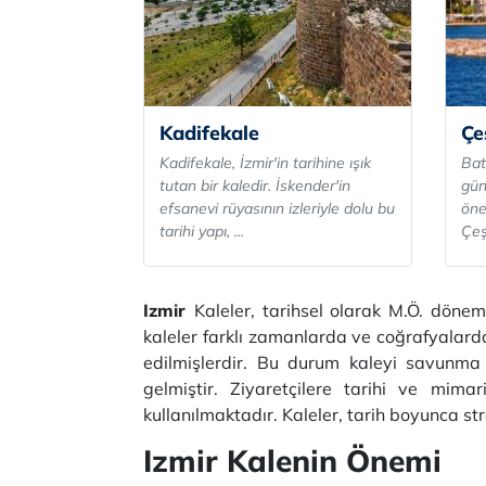
Kadifekale
Çe
Kadifekale, İzmir'in tarihine ışık
Bat
tutan bir kaledir. İskender'in
gün
efsanevi rüyasının izleriyle dolu bu
öne
tarihi yapı, ...
Çeş
Izmir
Kaleler, tarihsel olarak M.Ö. döne
kaleler farklı zamanlarda ve coğrafyalarda 
edilmişlerdir. Bu durum kaleyi savunma 
gelmiştir. Ziyaretçilere tarihi ve mima
kullanılmaktadır. Kaleler, tarih boyunca s
Izmir Kalenin Önemi