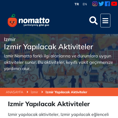
TR
EN
Izmir
Izmir Yapılacak Aktiviteler
Izmir Nomatto farklı ilgi alanlarına ve durumlara uygun
aktiviteler sunar. Bu aktiviteler, keyifli vakit geçirmenize
yardımcı olur.
ANASAYFA
İzmir
Izmir Yapılacak Aktiviteler
Izmir Yapılacak Aktiviteler
Izmir yapılacak aktiviteler, Izmir yapılacak eğlenceli