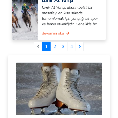
Izmir At Yarışı
Izmir At Yarışı, atların belirli bir
mesafeyi en kısa sürede
tamamlamak için yarıştığı bir spor
ve bahis etkinliğidir. Genellikle bir ...
devamını oku
1
2
3
4