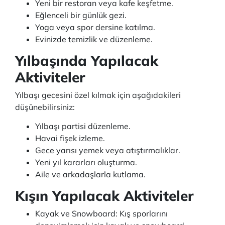
Yeni bir restoran veya kafe keşfetme.
Eğlenceli bir günlük gezi.
Yoga veya spor dersine katılma.
Evinizde temizlik ve düzenleme.
Yılbaşında Yapılacak
Aktiviteler
Yılbaşı gecesini özel kılmak için aşağıdakileri
düşünebilirsiniz:
Yılbaşı partisi düzenleme.
Havai fişek izleme.
Gece yarısı yemek veya atıştırmalıklar.
Yeni yıl kararları oluşturma.
Aile ve arkadaşlarla kutlama.
Kışın Yapılacak Aktiviteler
Kayak ve Snowboard: Kış sporlarını