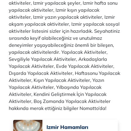
aktiviteler, Izmir yapılacak şeyler, Izmir hafta sonu
yapılacak aktiviteler, Izmir kışın yapılacak
aktiviteler, Izmir yazın yapılacak aktiviteler, Izmir
akşam yapılacak aktiviteler, Izmir yapılacak sosyal
aktiviteler listesini sizler için hazırladık. Seyahatiniz
sırasında keyif alabileceğiniz ve unutulmaz
deneyimler yaşayabileceğiniz önemli bir bileşen,
yapılacak aktivitelerdir. Yapılacak Aktiviteler,
Sevgiliyle Yapılacak Aktiviteler, Arkadaşlarla
Yapılacak Aktiviteler, Evde Yapılacak Aktiviteler,
Dışarda Yapılacak Aktiviteler, Haftasonu Yapılacak
Aktiviteler, Kışın Yapılacak Aktiviteler, Yazın
Yapılacak Aktiviteler, Yılbaşında Yapılacak
Aktiviteler, Kendini Geliştirmek İçin Yapılacak
Aktiviteler, Boş Zamanda Yapılacak Aktiviteler
hakkında merak ettiğiniz bilgiler Nomatto’da!
Izmir Hamamları