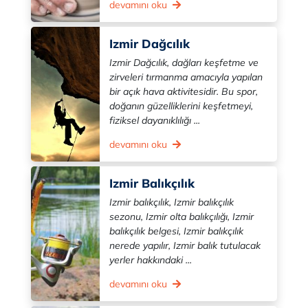
devamını oku
Izmir Dağcılık
Izmir Dağcılık, dağları keşfetme ve
zirveleri tırmanma amacıyla yapılan
bir açık hava aktivitesidir. Bu spor,
doğanın güzelliklerini keşfetmeyi,
fiziksel dayanıklılığı ...
devamını oku
Izmir Balıkçılık
Izmir balıkçılık, Izmir balıkçılık
sezonu, Izmir olta balıkçılığı, Izmir
balıkçılık belgesi, Izmir balıkçılık
nerede yapılır, Izmir balık tutulacak
yerler hakkındaki ...
devamını oku