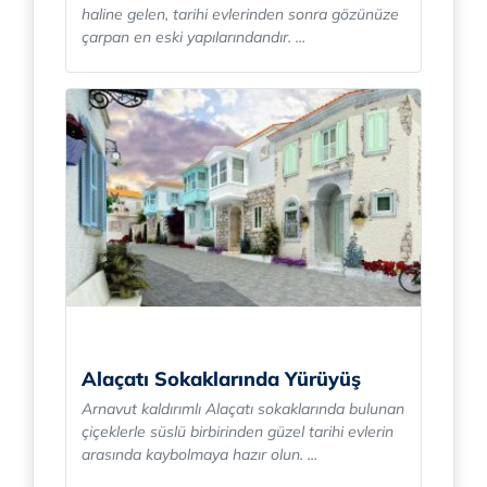
haline gelen, tarihi evlerinden sonra gözünüze
çarpan en eski yapılarındandır. ...
Alaçatı Sokaklarında Yürüyüş
Arnavut kaldırımlı Alaçatı sokaklarında bulunan
çiçeklerle süslü birbirinden güzel tarihi evlerin
arasında kaybolmaya hazır olun. ...