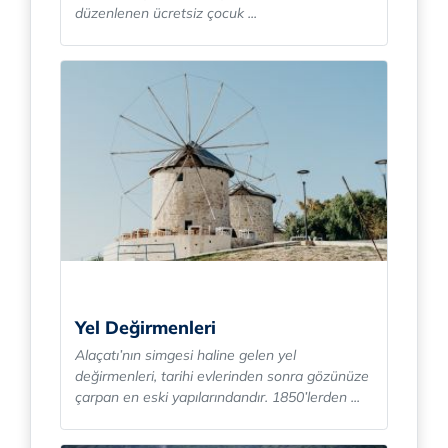
düzenlenen ücretsiz çocuk ...
Yel Değirmenleri
Alaçatı’nın simgesi haline gelen yel
değirmenleri, tarihi evlerinden sonra gözünüze
çarpan en eski yapılarındandır. 1850’lerden ...