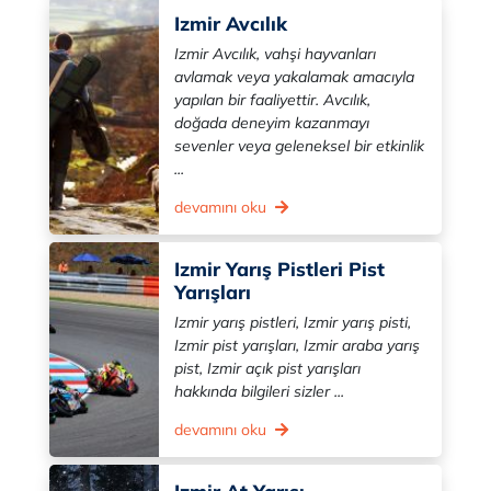
Izmir Avcılık
Izmir Avcılık, vahşi hayvanları
avlamak veya yakalamak amacıyla
yapılan bir faaliyettir. Avcılık,
doğada deneyim kazanmayı
sevenler veya geleneksel bir etkinlik
...
devamını oku
Izmir Yarış Pistleri Pist
Yarışları
Izmir yarış pistleri, Izmir yarış pisti,
Izmir pist yarışları, Izmir araba yarış
pist, Izmir açık pist yarışları
hakkında bilgileri sizler ...
devamını oku