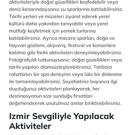
aktiviteleriyle doğal güzellikleri keşfedebilir veya
deniz kenarındaysanız su sporlarına katılabilirsiniz.
Tarihi yerleri ve müzeleri ziyaret ederek yerel
kültürü daha yakından tanıyabilir veya yerel
mutfağı keşfetmek için yemek turlarına
katılabilirsiniz. Ayrıca macera sporları, doğa ve
hayvan gözlemi, alışveriş, festival ve konserlere
katılma gibi farklı aktiviteleri deneyimleyebilirsiniz.
Fotoğrafçılık tutkunuysanız, doğal güzellikleri veya
tarihi yapıları ölümsüzleştirebilirsiniz. Tatilinizi
rahatlatıcı bir spa deneyimi veya lüks bir dinlenme
ile tamamlayabilirsiniz. Seyahatiniz boyunca ilgi
duyduğunuz aktiviteleri planlayarak, her
destinasyonun size sunduğu fırsatları
değerlendirerek unutulmaz anılar biriktirebilirsiniz.
Izmir Sevgiliyle Yapılacak
Aktiviteler