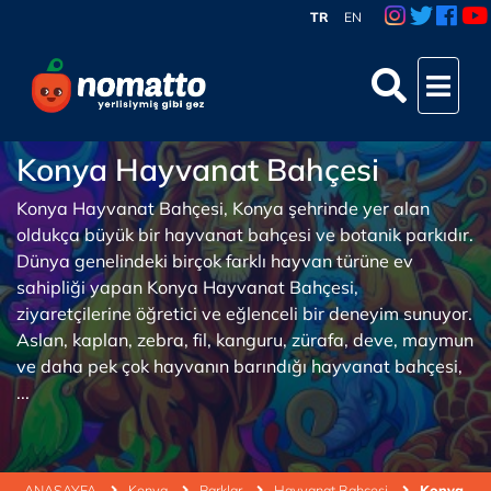
TR
EN
Konya Hayvanat Bahçesi
Konya Hayvanat Bahçesi, Konya şehrinde yer alan
oldukça büyük bir hayvanat bahçesi ve botanik parkıdır.
Dünya genelindeki birçok farklı hayvan türüne ev
sahipliği yapan Konya Hayvanat Bahçesi,
ziyaretçilerine öğretici ve eğlenceli bir deneyim sunuyor.
Aslan, kaplan, zebra, fil, kanguru, zürafa, deve, maymun
ve daha pek çok hayvanın barındığı hayvanat bahçesi,
...
ANASAYFA
Konya
Parklar
Hayvanat Bahçesi
Konya Hay