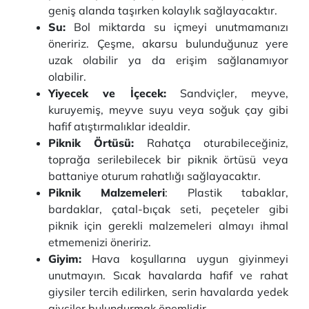
geniş alanda taşırken kolaylık sağlayacaktır.
Su:
Bol miktarda su içmeyi unutmamanızı
öneririz. Çeşme, akarsu bulunduğunuz yere
uzak olabilir ya da erişim sağlanamıyor
olabilir.
Yiyecek ve İçecek:
Sandviçler, meyve,
kuruyemiş, meyve suyu veya soğuk çay gibi
hafif atıştırmalıklar idealdir.
Piknik Örtüsü:
Rahatça oturabileceğiniz,
toprağa serilebilecek bir piknik örtüsü veya
battaniye oturum rahatlığı sağlayacaktır.
Piknik Malzemeleri
: Plastik tabaklar,
bardaklar, çatal-bıçak seti, peçeteler gibi
piknik için gerekli malzemeleri almayı ihmal
etmemenizi öneririz.
Giyim:
Hava koşullarına uygun giyinmeyi
unutmayın. Sıcak havalarda hafif ve rahat
giysiler tercih edilirken, serin havalarda yedek
giysiler bulundurmak önemlidir.