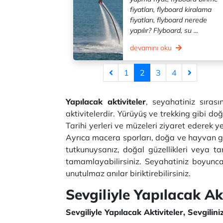
fiyatları, flyboard kiralama
fiyatları, flyboard nerede
yapılır? Flyboard, su ...
devamını oku
1
2
3
4
Yapılacak aktiviteler
, seyahatiniz sıras
aktivitelerdir. Yürüyüş ve trekking gibi doğ
Tarihi yerleri ve müzeleri ziyaret ederek y
Ayrıca macera sporları, doğa ve hayvan gözle
tutkunuysanız, doğal güzellikleri veya tari
tamamlayabilirsiniz. Seyahatiniz boyunca
unutulmaz anılar biriktirebilirsiniz.
Sevgiliyle Yapılacak Ak
Sevgiliyle Yapılacak Aktiviteler, Sevgilin