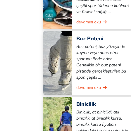
çeşitli spor türlerine katılmak
ve fiziksel sağlığı ...
devamını oku
Buz Pateni
Buz pateni, buz yüzeyinde
kayma veya dans etme
sporunu ifade eder.
Genellikle bir buz pateni
pistinde gerçekleştirilen bu
spor, çeşitli ...
devamını oku
Binicilik
Binicilik, at biniciliği, atlı
binicilik, at binicilik kursu,
binicilik kursu fiyatları
hakkındaki bilgileri sizler için