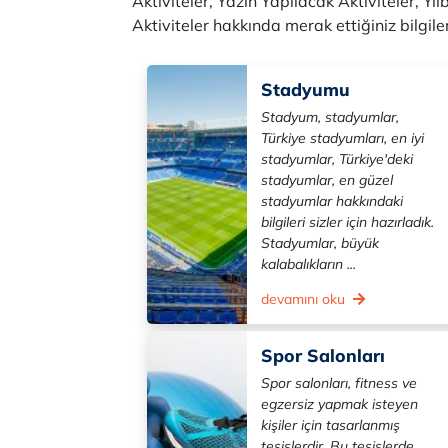
Aktiviteler, Yazın Yapılacak Aktiviteler, Y
Aktiviteler hakkında merak ettiğiniz bilgil
Stadyumu
Stadyum, stadyumlar,
Türkiye stadyumları, en iyi
stadyumlar, Türkiye'deki
stadyumlar, en güzel
stadyumlar hakkındaki
bilgileri sizler için hazırladık.
Stadyumlar, büyük
kalabalıkların ...
devamını oku
Spor Salonları
Spor salonları, fitness ve
egzersiz yapmak isteyen
kişiler için tasarlanmış
tesislerdir. Bu tesislerde