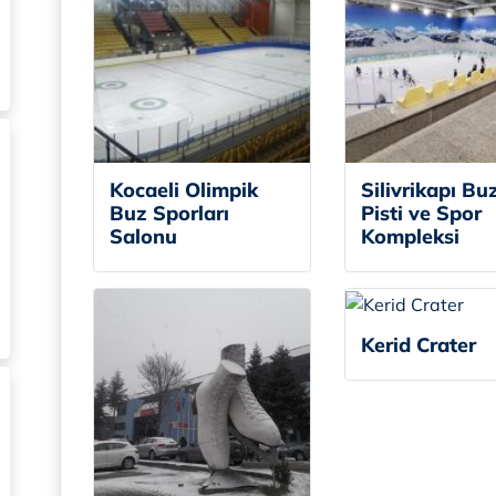
Kocaeli Olimpik
Silivrikapı Bu
Buz Sporları
Pisti ve Spor
Salonu
Kompleksi
Kerid Crater