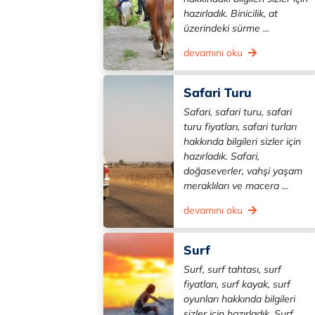
hazırladık. Binicilik, at
üzerindeki sürme ...
devamını oku
Safari Turu
Safari, safari turu, safari
turu fiyatları, safari turları
hakkında bilgileri sizler için
hazırladık. Safari,
doğaseverler, vahşi yaşam
meraklıları ve macera ...
devamını oku
Surf
Surf, surf tahtası, surf
fiyatları, surf kayak, surf
oyunları hakkında bilgileri
sizler için hazırladık. Surf,