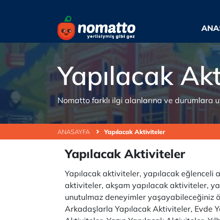
ANA
Yapılacak Akt
Nomatto farklı ilgi alanlarına ve durumlara uy
ANASAYFA
Yapılacak Aktiviteler
Yapılacak Aktiviteler
Yapılacak aktiviteler, yapılacak eğlenceli a
aktiviteler, akşam yapılacak aktiviteler, yap
unutulmaz deneyimler yaşayabileceğiniz önem
Arkadaşlarla Yapılacak Aktiviteler, Evde Ya