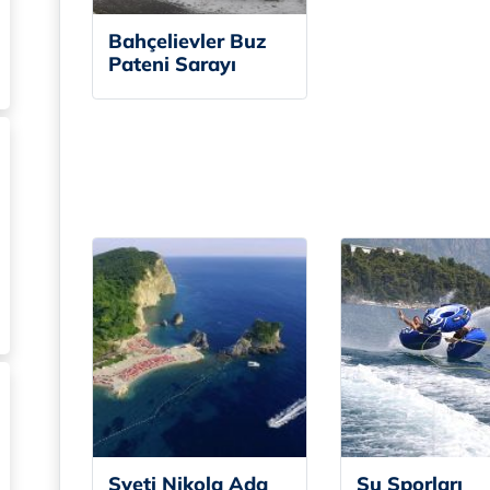
Bahçelievler Buz
Pateni Sarayı
Sveti Nikola Ada
Su Sporları