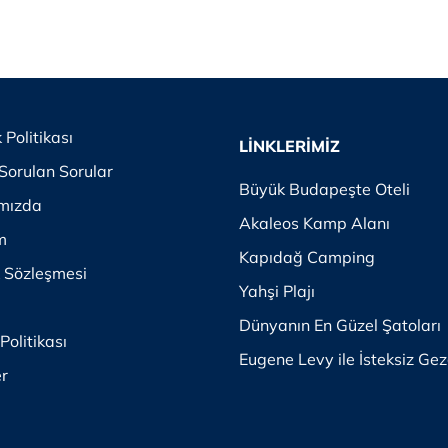
k Politikası
LİNKLERİMİZ
Sorulan Sorular
Büyük Budapeşte Oteli
mızda
Akaleos Kamp Alanı
im
Kapıdağ Camping
k Sözleşmesi
Yahşi Plajı
Dünyanın En Güzel Şatoları
Politikası
Eugene Levy ile İsteksiz Gez
er