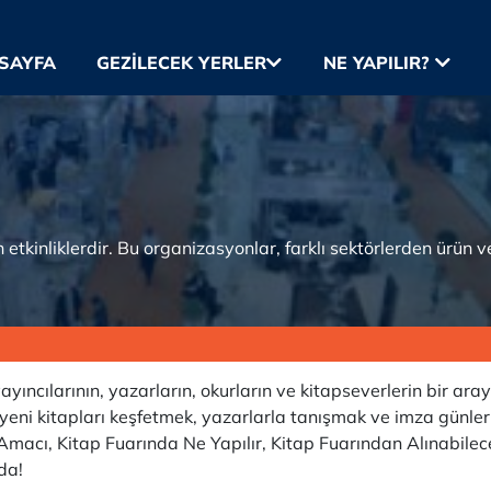
SAYFA
GEZILECEK YERLER
NE YAPILIR?
n etkinliklerdir. Bu organizasyonlar, farklı sektörlerden ürü
yayıncılarının, yazarların, okurların ve kitapseverlerin bir araya
yeni kitapları keşfetmek, yazarlarla tanışmak ve imza günleri
ın Amacı, Kitap Fuarında Ne Yapılır, Kitap Fuarından Alınabile
da!