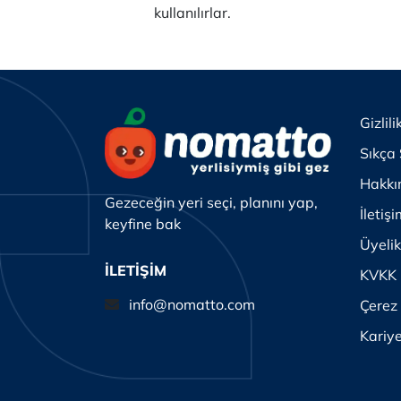
kullanılırlar.
Gizlili
Sıkça 
Hakkı
Gezeceğin yeri seçi, planını yap,
İletiş
keyfine bak
Üyeli
İLETİŞİM
KVKK
info@nomatto.com
Çerez 
Kariy