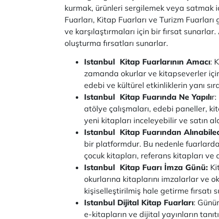
kurmak, ürünleri sergilemek veya satmak için
Fuarları, Kitap Fuarları ve Turizm Fuarları gi
ve karşılaştırmaları için bir fırsat sunarla
oluşturma fırsatları sunarlar.
Istanbul Kitap Fuarlarının Amacı
: 
zamanda okurlar ve kitapseverler için
edebi ve kültürel etkinliklerin yanı sır
Istanbul Kitap Fuarında Ne Yapılı
r:
atölye çalışmaları, edebi paneller, kit
yeni kitapları inceleyebilir ve satın ala
Istanbul Kitap Fuarından Alınabilec
bir platformdur. Bu nedenle fuarlarda 
çocuk kitapları, referans kitapları ve 
Istanbul Kitap Fuarı İmza Günü:
Ki
okurlarına kitaplarını imzalarlar ve 
kişiselleştirilmiş hale getirme fırsatı 
Istanbul Dijital Kitap Fuarları
: Günüm
e-kitapların ve dijital yayınların tanıt