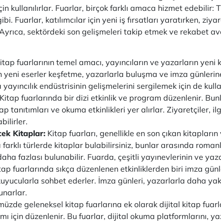
 kullanılırlar. Fuarlar, birçok farklı amaca hizmet edebilir: T
bi. Fuarlar, katılımcılar için yeni iş fırsatları yaratırken, ziy
r. Ayrıca, sektördeki son gelişmeleri takip etmek ve rekabet av
Kitap fuarlarının temel amacı, yayıncıların ve yazarların yeni 
 yeni eserler keşfetme, yazarlarla buluşma ve imza günlerine k
a yayıncılık endüstrisinin gelişmelerini sergilemek için de kullan
 Kitap fuarlarında bir dizi etkinlik ve program düzenlenir. Bun
ap tanıtımları ve okuma etkinlikleri yer alırlar. Ziyaretçiler, i
bilirler.
ek Kitaplar:
Kitap fuarları, genellikle en son çıkan kitapların
farklı türlerde kitaplar bulabilirsiniz, bunlar arasında romanl
daha fazlası bulunabilir. Fuarda, çeşitli yayınevlerinin ve yazar
tap fuarlarında sıkça düzenlenen etkinliklerden biri imza günl
okuyucularla sohbet ederler. İmza günleri, yazarlarla daha ya
sunarlar.
üzde geleneksel kitap fuarlarına ek olarak dijital kitap fuarlar
ımı için düzenlenir. Bu fuarlar, dijital okuma platformlarını, yaz