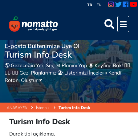
TR
EN
E-posta Bültenimize Üye Ol
Turism Info Desk
🌎 Gezeceğin Yeri Seç 📅 Planını Yap 🤩 Keyfine Bak! 👇🏼
👇🏼 👇🏼 Gezi Planlarımızı🏖 Listerimizi İncele👀 Kendi
Rotanı Oluştur📌
ANASAYFA
İstanbul
Turism Info Desk
Turism Info Desk
Durak tipi açıklama.