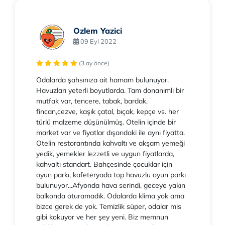
Ozlem Yazici
09 Eyl 2022
(3 ay önce)
Odalarda şahsınıza ait hamam bulunuyor.
Havuzları yeterli boyutlarda. Tam donanımlı bir
mutfak var, tencere, tabak, bardak,
fincan,cezve, kaşık çatal, bıçak, kepçe vs. her
türlü malzeme düşünülmüş. Otelin içinde bir
market var ve fiyatlar dışarıdaki ile aynı fiyatta.
Otelin restorantında kahvaltı ve akşam yemeği
yedik, yemekler lezzetli ve uygun fiyatlarda,
kahvaltı standart. Bahçesinde çocuklar için
oyun parkı, kafeteryada top havuzlu oyun parkı
bulunuyor...Afyonda hava serindi, geceye yakın
balkonda oturamadık. Odalarda klima yok ama
bizce gerek de yok. Temizlik süper, odalar mis
gibi kokuyor ve her şey yeni. Biz memnun