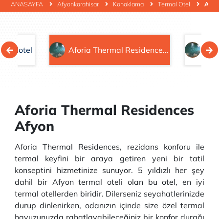
ANASAYFA
Afyonkarahisar
Konaklama
Termal Otel
Afor
al Hotel
Aforia Thermal Residences Afyon
Aforia Thermal Residences
Afyon
Aforia Thermal Residences, rezidans konforu ile
termal keyfini bir araya getiren yeni bir tatil
konseptini hizmetinize sunuyor. 5 yıldızlı her şey
dahil bir Afyon termal oteli olan bu otel, en iyi
termal otellerden biridir. Dilerseniz seyahatlerinizde
durup dinlenirken, odanızın içinde size özel termal
havuzunuzda rahatlayabileceğiniz bir konfor durağı