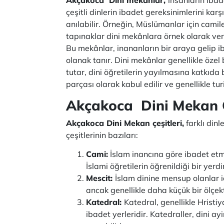
çeşitli dinlerin ibadet gereksinimlerini karş
anılabilir. Örneğin, Müslümanlar için camiler
tapınaklar dini mekânlara örnek olarak veril
Bu mekânlar, inananların bir araya gelip iba
olanak tanır. Dini mekânlar genellikle özel 
tutar, dini öğretilerin yayılmasına katkıda 
parçası olarak kabul edilir ve genellikle turis
Akçakoca Dini Mekan Ç
Akçakoca Dini Mekan çeşitleri,
farklı dinl
çeşitlerinin bazıları:
Cami:
İslam inancına göre ibadet etme
İslami öğretilerin öğrenildiği bir yerdi
Mescit:
İslam dinine mensup olanlar i
ancak genellikle daha küçük bir ölçek
Katedral:
Katedral, genellikle Hristiy
ibadet yerleridir. Katedraller, dini ay