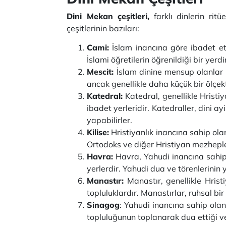
Dini Mekan çeşitleri,
farklı dinlerin ritü
çeşitlerinin bazıları:
Cami:
İslam inancına göre ibadet etm
İslami öğretilerin öğrenildiği bir yerdi
Mescit:
İslam dinine mensup olanlar i
ancak genellikle daha küçük bir ölçek
Katedral:
Katedral, genellikle Hristiy
ibadet yerleridir. Katedraller, dini ay
yapabilirler.
Kilise:
Hristiyanlık inancına sahip olanl
Ortodoks ve diğer Hristiyan mezhepleri
Havra:
Havra, Yahudi inancına sahip o
yerlerdir. Yahudi dua ve törenlerinin 
Manastır:
Manastır, genellikle Hristi
topluluklardır. Manastırlar, ruhsal b
Sinagog
: Yahudi inancına sahip olan
topluluğunun toplanarak dua ettiği ve