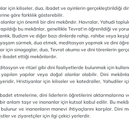
ar için kiliseler, dua, ibadet ve ayinlerin gerçekleştirildiği di
ne göre farklılık gösterebilir.
lanlar için önemli bir dini mekândır. Havralar, Yahudi toplulu
yapıldığı bu mekânlar, genellikle Tevrat'ın öğrenildiği ve yoru
anlık, Budizm ve diğer bazı dinlerde rahip, rahibe veya keşişle
ir yaşam sürmek, dua etmek, meditasyon yapmak ve dini öğretil
ar için sinagoglar, dua, Tevrat okuma ve dini törenlerin gerçek
 ibadet ettiği mekânlardır.
itasyon ve ritüel gibi dini faaliyetlerde bulunmak için kulland
apılan yapılar veya doğal alanlar olabilir. Dini mekânlar, f
idir, Hristiyanlar için kiliseler ve katedraller, Yahudiler iç
adet etmelerine, dini liderlerin öğretilerini aktarmalarına v
bir anlam taşır ve inananlar için kutsal kabul edilir. Bu mekân
 bulunur ve inananların manevi ihtiyaçlarını karşılar. Dini m
tler ve ziyaretçiler için ilgi çekici yerlerdir.