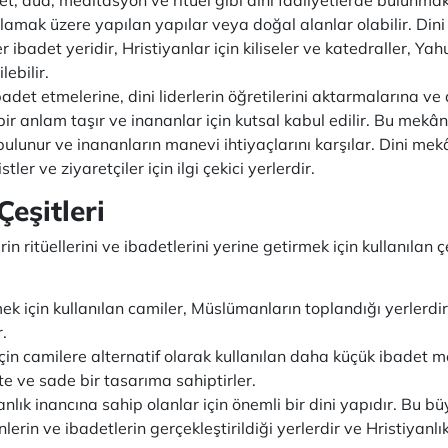
ılamak üzere yapılan yapılar veya doğal alanlar olabilir. Dini 
 ibadet yeridir, Hristiyanlar için kiliseler ve katedraller, Yahu
ebilir.
det etmelerine, dini liderlerin öğretilerini aktarmalarına ve 
bir anlam taşır ve inananlar için kutsal kabul edilir. Bu mekânl
bulunur ve inananların manevi ihtiyaçlarını karşılar. Dini mekâ
tler ve ziyaretçiler için ilgi çekici yerlerdir.
eşitleri
erin ritüellerini ve ibadetlerini yerine getirmek için kullanılan ç
k için kullanılan camiler, Müslümanların toplandığı yerlerdi
r.
çin camilere alternatif olarak kullanılan daha küçük ibadet me
te ve sade bir tasarıma sahiptirler.
anlık inancına sahip olanlar için önemli bir dini yapıdır. Bu b
inlerin ve ibadetlerin gerçekleştirildiği yerlerdir ve Hristiyanl