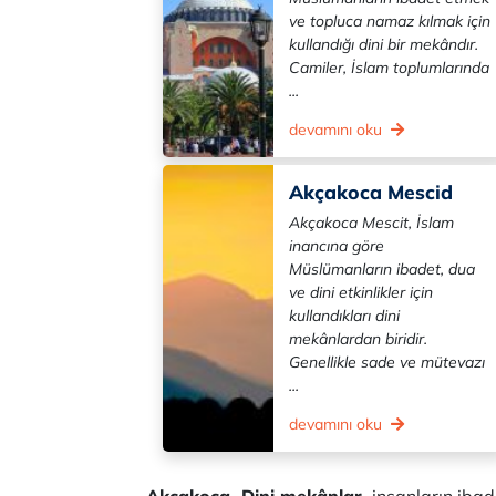
ve topluca namaz kılmak için
kullandığı dini bir mekândır.
Camiler, İslam toplumlarında
...
devamını oku
Akçakoca Mescid
Akçakoca Mescit, İslam
inancına göre
Müslümanların ibadet, dua
ve dini etkinlikler için
kullandıkları dini
mekânlardan biridir.
Genellikle sade ve mütevazı
...
devamını oku
Akçakoca Dini mekânlar,
insanların ibad