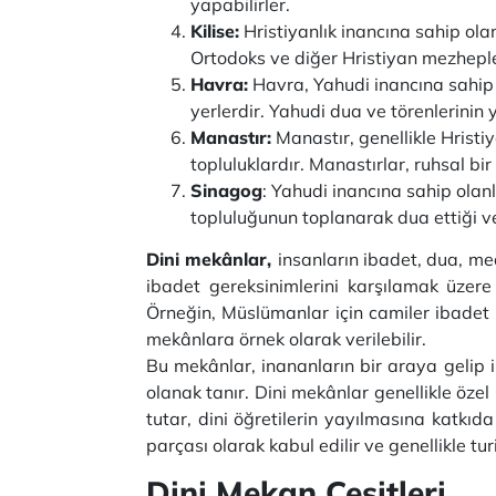
yapabilirler.
Kilise:
Hristiyanlık inancına sahip olanl
Ortodoks ve diğer Hristiyan mezhepleri
Havra:
Havra, Yahudi inancına sahip o
yerlerdir. Yahudi dua ve törenlerinin 
Manastır:
Manastır, genellikle Hristiy
topluluklardır. Manastırlar, ruhsal b
Sinagog
: Yahudi inancına sahip olanl
topluluğunun toplanarak dua ettiği ve
Dini mekânlar,
insanların ibadet, dua, med
ibadet gereksinimlerini karşılamak üzere y
Örneğin, Müslümanlar için camiler ibadet yer
mekânlara örnek olarak verilebilir.
Bu mekânlar, inananların bir araya gelip ib
olanak tanır. Dini mekânlar genellikle özel 
tutar, dini öğretilerin yayılmasına katkıda
parçası olarak kabul edilir ve genellikle turis
Dini Mekan Çeşitleri