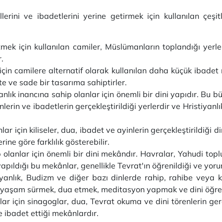
ellerini ve ibadetlerini yerine getirmek için kullanılan çeşit
ek için kullanılan camiler, Müslümanların toplandığı yerle
r.
çin camilere alternatif olarak kullanılan daha küçük ibadet 
te ve sade bir tasarıma sahiptirler.
anlık inancına sahip olanlar için önemli bir dini yapıdır. Bu b
inlerin ve ibadetlerin gerçekleştirildiği yerlerdir ve Hristiyanl
ar için kiliseler, dua, ibadet ve ayinlerin gerçekleştirildiği di
ne göre farklılık gösterebilir.
lanlar için önemli bir dini mekândır. Havralar, Yahudi toplu
yapıldığı bu mekânlar, genellikle Tevrat'ın öğrenildiği ve yoru
yanlık, Budizm ve diğer bazı dinlerde rahip, rahibe veya ke
ir yaşam sürmek, dua etmek, meditasyon yapmak ve dini öğretil
lar için sinagoglar, dua, Tevrat okuma ve dini törenlerin gerç
 ibadet ettiği mekânlardır.