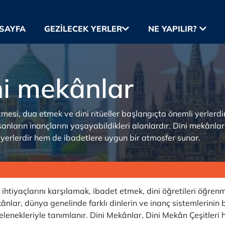
SAYFA
GEZILECEK YERLER
NE YAPILIR?
i mekânlar
esi, dua etmek ve dini ritüeller başlangıçta önemli yerlerdir
anların inançlarını yaşayabildikleri alanlardır. Dini mekânlar
ı yerlerdir hem de ibadetlere uygun bir atmosfer sunar.
htiyaçlarını karşılamak, ibadet etmek, dini öğretileri öğrenm
ânlar, dünya genelinde farklı dinlerin ve inanç sistemlerinin
lenekleriyle tanımlanır. Dini Mekânlar, Dini Mekân Çeşitleri h