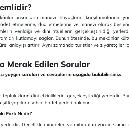
emlidir?
nlar, insanların manevi ihtiyaçlarını karşılamalarının yanı
ibadet etmelerine, dua etmelerine ve manevi olarak beslen
timlerin verildiği ve dini ritüellerin gerçekleştirildiği yerle
ramları kutlamayı sağlar. Bunun ötesinde, bu mekânlar kültür
el anlayışı artırır. Aynı zamanda turistler ve ziyaretçiler içi
a Merak Edilen Sorular
 yaygın soruları ve cevaplarını aşağıda bulabilirsiniz:
 toplulukların dini etkinliklerini gerçekleştirdiği yerlerdir. B
şitli yapılara sahip ibadet yerleri bulunur.
aki Fark Nedir?
n yerlerdir. Genellikle minareleri ve mihrapları vardır. Cu