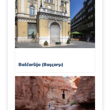
Baščaršija (Başçarşı)