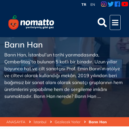
TR
EN
Barın Han
Barın Han, İstanbul’un tarihi yarımadasında,
Çemberlitaş’ta bulunan 5 katlı bir binadır. Uzun yıllar
boyunca hat ve cilt sanatçısı Prof. Emin Barın’ın atölye
ve ciltevi olarak kullandığı mekân, 2019 yılından beri
bağımsız bir sanat alanı olarak sanatçı gruplarının hem
üretimlerini yapabilme hem de sergileme imkânı
sunmaktadır. Barın Han nerede? Barın Han ...
ANASAYFA
İstanbul
Gezilecek Yerler
Barın Han