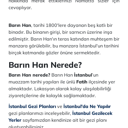
hakkında merak ettiklerinizi Nomatto sizler için
cevaplıyor.
Barın Han
, tarihi 1800'lere dayanan beş katlı bir
binadır. Bu binanın girişi, bir sarnıcın üzerine inşa
edilmiştir. Barın Han'ın teras katından muhteşem bir
manzara görülebilir, bu manzara İstanbul'un tarihini
birçok katmanda gözler önüne sermektedir.
Barın Han Nerede?
Barın Han nerede?
Barın Han
İstanbul
’un
muazzam tarihi yapıları ile ünlü
Fatih
ilçesinde yer
almaktadır. Lokasyon olarak kolay ulaşılabilirliği
ziyaretçilerine de kolaylık sağlamaktadır.
İstanbul Gezi Planları
ve
İstanbul'da Ne Yapılır
gezi planlarımızı inceleyebilir,
İstanbul Gezilecek
Yerler
sayfamızdan kendinize ait bir gezi planı
oluşturabilirsiniz.