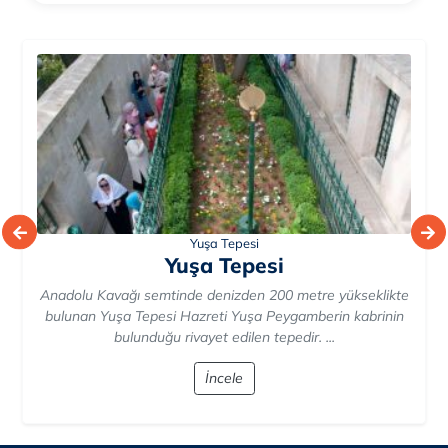
Rum Yetimhanesi
Rum Yetimhanesi
Avrupa’nın en büyük ahşap yapısı olan bina 1800’lü yıllarda
inşa edilmiştir. İçerisinde 200’den fazla oda bulunan bina
Sultan ...
İncele