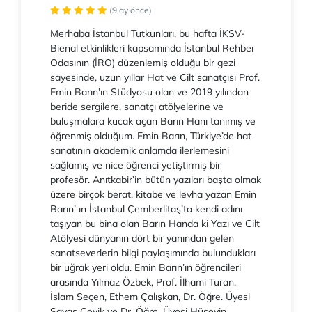
(9 ay önce)
Merhaba İstanbul Tutkunları, bu hafta İKSV-
Bienal etkinlikleri kapsamında İstanbul Rehber
Odasının (İRO) düzenlemiş olduğu bir gezi
sayesinde, uzun yıllar Hat ve Cilt sanatçısı Prof.
Emin Barın’ın Stüdyosu olan ve 2019 yılından
beride sergilere, sanatçı atölyelerine ve
buluşmalara kucak açan Barın Hanı tanımış ve
öğrenmiş olduğum. Emin Barın, Türkiye’de hat
sanatının akademik anlamda ilerlemesini
sağlamış ve nice öğrenci yetiştirmiş bir
profesör. Anıtkabir’in bütün yazıları başta olmak
üzere birçok berat, kitabe ve levha yazan Emin
Barın’ ın İstanbul Çemberlitaş’ta kendi adını
taşıyan bu bina olan Barın Handa ki Yazı ve Cilt
Atölyesi dünyanın dört bir yanından gelen
sanatseverlerin bilgi paylaşımında bulundukları
bir uğrak yeri oldu. Emin Barın’ın öğrencileri
arasında Yılmaz Özbek, Prof. İlhami Turan,
İslam Seçen, Ethem Çalışkan, Dr. Öğre. Üyesi
Savaş Çevik ve Dr. Öğre. Üyesi Hüseyin