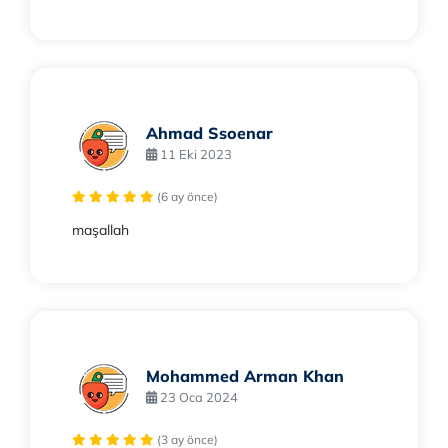
Ahmad Ssoenar
11 Eki 2023
(6 ay önce)
maşallah
Mohammed Arman Khan
23 Oca 2024
(3 ay önce)